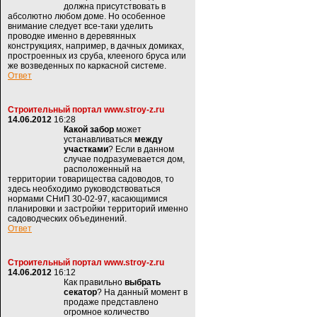
должна присутствовать в
абсолютно любом доме. Но особенное
внимание следует все-таки уделить
проводке именно в деревянных
конструкциях, например, в дачных домиках,
простроенных из сруба, клееного бруса или
же возведенных по каркасной системе.
Ответ
Строительный портал www.stroy-z.ru
14.06.2012
16:28
Какой забор
может
устанавливаться
между
участками
? Если в данном
случае подразумевается дом,
расположенный на
территории товарищества садоводов, то
здесь необходимо руководствоваться
нормами СНиП 30-02-97, касающимися
планировки и застройки территорий именно
садоводческих объединений.
Ответ
Строительный портал www.stroy-z.ru
14.06.2012
16:12
Как правильно
выбрать
секатор
? На данный момент в
продаже представлено
огромное количество