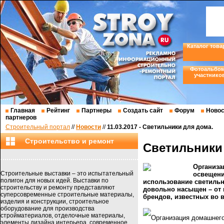
Каталог това
Фотоальбо
участнико
Главная
Рейтинг
Партнеры
Создать сайт
Форум
Новос
партнеров
Строительный портал
//
Новости
//
11.03.2017 - Светильники для дома.
Строительство и ремонт
Светильники
Организа
Строительные выставки – это испытательный
освещени
полигон для новых идей. Выставки по
использование светильн
строительству и ремонту представляют
довольно насыщен – от 
суперсовременные строительные материалы,
брендов, известных во 
изделия и конструкции, строительное
оборудование для производства
стройматериалов, отделочные материалы,
Организация домашнего
элементы дизайна интерьера, современное