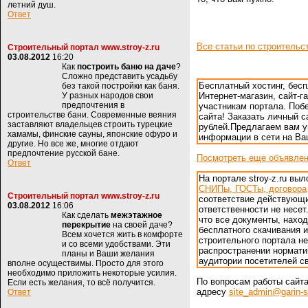
летний душ.
Ответ
Все статьи по строительс
Строительный портал www.stroy-z.ru
03.08.2012
16:20
Как
построить баню на даче
?
Сложно представить усадьбу
Бесплатный хостинг, бес
без такой постройки как баня.
У разных народов свои
Интернет-магазин, сайт-г
предпочтения в
участникам портала. Поб
строительстве бани. Современные веяния
сайта! Заказать личный са
заставляют владельцев строить турецкие
рублей.Предлагаем вам 
хамамы, финские сауны, японские офуро и
информации в сети на В
другие. Но все же, многие отдают
предпочтение русской бане.
Посмотреть еще объявле
Ответ
На портале stroy-z.ru в
СНИПы, ГОСТы, договора
Строительный портал www.stroy-z.ru
соответствие действующ
03.08.2012
16:06
ответственности не несет
Как сделать
межэтажное
что все документы, нахо
перекрытие
на своей даче?
бесплатного скачивания и
Всем хочется жить в комфорте
строительного портала н
и со всеми удобствами. Эти
распространении нормати
планы и Ваши желания
аудитории посетителей св
вполне осуществимы. Просто для этого
необходимо приложить некоторые усилия.
По вопросам работы сайт
Если есть желания, то всё получится.
адресу
site_admin@garin-s
Ответ