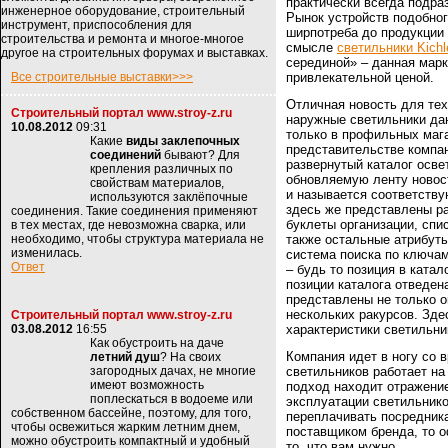
практически всегда подра
инженерное оборудование, строительный
Рынок устройств подобног
инструмент, приспособления для
ширпотреба до продукции 
строительства и ремонта и многое-многое
смысле
светильники Kichl
другое на строительных форумах и выставках.
серединой» – данная марк
Все строительные выставки>>>
привлекательной ценой.
Отличная новость для тех
Строительный портал www.stroy-z.ru
наружные светильники дан
10.08.2012
09:31
только в профильных маг
Какие
виды заклепочных
представительстве компан
соединений
бывают? Для
развернутый каталог осве
крепления различных по
обновляемую ленту новост
свойствам материалов,
и называется соответству
используются заклёпочные
здесь же представлены р
соединения. Такие соединения применяют
буклеты организации, спис
в тех местах, где невозможна сварка, или
необходимо, чтобы структура материала не
также остальные атрибуты
изменилась.
система поиска по ключам
Ответ
– будь то позиция в ката
позиции каталога отведен
представлены не только о
нескольких ракурсов. Зде
Строительный портал www.stroy-z.ru
03.08.2012
16:55
характеристики светильни
Как обустроить на даче
Компания идет в ногу со 
летний душ
? На своих
загородных дачах, не многие
светильников работает н
имеют возможность
подход находит отражение
поплескаться в водоеме или
эксплуатации светильнико
собственном бассейне, поэтому, для того,
переплачивать посредник
чтобы освежиться жарким летним днем,
поставщиком бренда, то о
можно обустроить компактный и удобный
то, что вам нужно.