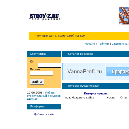
Чугунные ванны с доставкой на дом
Начало
|
Рейтинг
|
Статистика
Статистика
Каталог ресурсов
ID:
Пароль:
Пятерка лучших/новых
10.06.2008 |
Рейтинг
Пятерка лучших
строительный ресурсов
поз.
Название сайта
Хосты
Хиты
открыт
.
Интформер
Добавить сайт