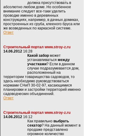
должна присутствовать в
абсолютно любом доме. Но особенное
внимание следует все-таки уделить
проводке именно в деревянных
конструкциях, например, в дачных домиках,
простроенных из сруба, клееного бруса или
же возведенных по каркасной системе.
Ответ
Строительный портал www.stroy-z.ru
14.06.2012
16:28
Какой забор
может
устанавливаться
между
участками
? Если в данном
случае подразумевается дом,
расположенный на
территории товарищества садоводов, то
здесь необходимо руководствоваться
нормами СНиП 30-02-97, касающимися
планировки и застройки территорий именно
садоводческих объединений.
Ответ
Строительный портал www.stroy-z.ru
14.06.2012
16:12
Как правильно
выбрать
секатор
? На данный момент в
продаже представлено
огромное количество