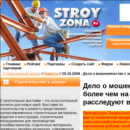
Каталог това
Фотоальбо
участнико
Главная
Рейтинг
Партнеры
Создать сайт
Форум
Новос
партнеров
Строительный портал
//
Новости
//
29.10.2008 - Дело о мошенничестве с 
Строительство и ремонт
Дело о моше
более чем на
расследуют 
Строительные выставки – это испытательный
полигон для новых идей. Выставки по
строительству и ремонту представляют
суперсовременные строительные материалы,
Прокуратура Тюменской 
изделия и конструкции, строительное
факту незаконной прод
оборудование для производства
сельскохозяйственного 
стройматериалов, отделочные материалы,
миллионов рублей, сооб
элементы дизайна интерьера, современное