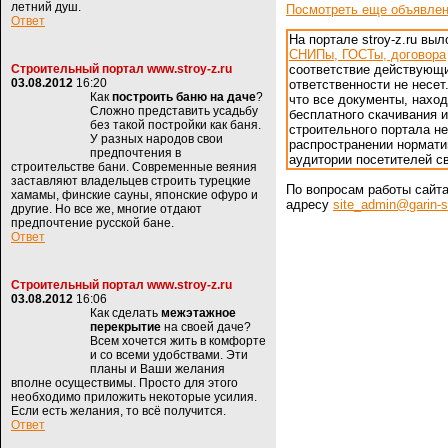
летний душ.
Посмотреть еще объявле
Ответ
На портале stroy-z.ru в
СНИПы, ГОСТы, договора
Строительный портал www.stroy-z.ru
соответствие действующ
03.08.2012
16:20
ответственности не несет
Как
построить баню на даче
?
что все документы, нахо
Сложно представить усадьбу
бесплатного скачивания и
без такой постройки как баня.
строительного портала н
У разных народов свои
распространении нормати
предпочтения в
аудитории посетителей св
строительстве бани. Современные веяния
заставляют владельцев строить турецкие
По вопросам работы сайт
хамамы, финские сауны, японские офуро и
адресу
site_admin@garin-s
другие. Но все же, многие отдают
предпочтение русской бане.
Ответ
Строительный портал www.stroy-z.ru
03.08.2012
16:06
Как сделать
межэтажное
перекрытие
на своей даче?
Всем хочется жить в комфорте
и со всеми удобствами. Эти
планы и Ваши желания
вполне осуществимы. Просто для этого
необходимо приложить некоторые усилия.
Если есть желания, то всё получится.
Ответ