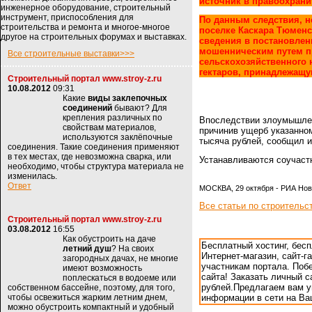
источник в правоохрани
инженерное оборудование, строительный
инструмент, приспособления для
По данным следствия, н
строительства и ремонта и многое-многое
поселке Каскара Тюменс
другое на строительных форумах и выставках.
сведения в постановлен
мошенническим путем п
Все строительные выставки>>>
сельскохозяйственного 
гектаров, принадлежащ
Строительный портал www.stroy-z.ru
10.08.2012
09:31
Какие
виды заклепочных
соединений
бывают? Для
крепления различных по
Впоследствии злоумышлен
свойствам материалов,
причинив ущерб указанно
используются заклёпочные
тысяча рублей, сообщил и
соединения. Такие соединения применяют
в тех местах, где невозможна сварка, или
Устанавливаются соучаст
необходимо, чтобы структура материала не
изменилась.
Ответ
МОСКВА, 29 октября - РИА Нов
Все статьи по строительс
Строительный портал www.stroy-z.ru
03.08.2012
16:55
Как обустроить на даче
Бесплатный хостинг, бес
летний душ
? На своих
Интернет-магазин, сайт-г
загородных дачах, не многие
участникам портала. Поб
имеют возможность
сайта! Заказать личный са
поплескаться в водоеме или
рублей.Предлагаем вам 
собственном бассейне, поэтому, для того,
чтобы освежиться жарким летним днем,
информации в сети на В
можно обустроить компактный и удобный