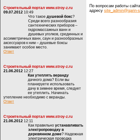
По вопросам работы сайт
Строительный портал www.stroy-z.ru
адресу
site_admin@garin-s
09.07.2012
10:49
Что такое
душевой бокс
?
Среди всего разнообразия
сантехнических приборов –
гидромассажных ванн и
душевых уголков, срединных и
ассиметричных ванн, саун и разнообразных
аксессуаров к ним – душевые боксы
занимают особое место.
Ответ
Строительный портал www.stroy-z.ru
21.06.2012
12:27
Как утеплять веранду
дачного дома? Если вы
планируете использовать
дачу в зимнее время, следует
ее утеплить. Начинать
утепление необходимо с веранды.
Ответ
Строительный портал www.stroy-z.ru
21.06.2012
12:11
Как правильно
устанавливать
электропроводку в
деревянном доме
? Надежная
электрическая проводка