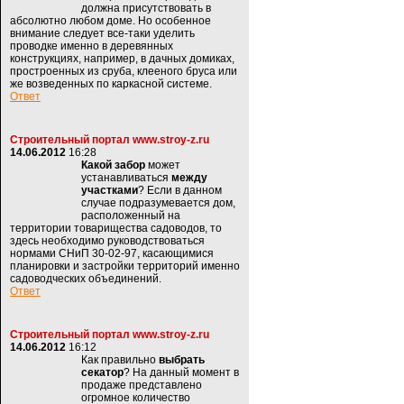
должна присутствовать в
абсолютно любом доме. Но особенное
внимание следует все-таки уделить
проводке именно в деревянных
конструкциях, например, в дачных домиках,
простроенных из сруба, клееного бруса или
же возведенных по каркасной системе.
Ответ
Строительный портал www.stroy-z.ru
14.06.2012
16:28
Какой забор
может
устанавливаться
между
участками
? Если в данном
случае подразумевается дом,
расположенный на
территории товарищества садоводов, то
здесь необходимо руководствоваться
нормами СНиП 30-02-97, касающимися
планировки и застройки территорий именно
садоводческих объединений.
Ответ
Строительный портал www.stroy-z.ru
14.06.2012
16:12
Как правильно
выбрать
секатор
? На данный момент в
продаже представлено
огромное количество