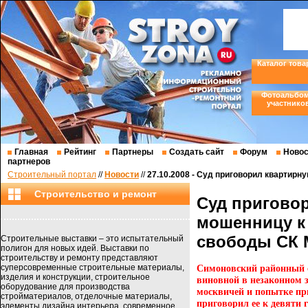
Каталог това
Фотоальбо
участнико
Главная
Рейтинг
Партнеры
Создать сайт
Форум
Новос
партнеров
Строительный портал
//
Новости
//
27.10.2008 - Суд приговорил квартир
Строительство и ремонт
Суд пригово
мошенницу к
свободы СК
Строительные выставки – это испытательный
полигон для новых идей. Выставки по
строительству и ремонту представляют
суперсовременные строительные материалы,
Симоновский районный 
изделия и конструкции, строительное
виновной в незаконном 
оборудование для производства
москвичей и попытке пр
стройматериалов, отделочные материалы,
приговорил ее к девяти 
элементы дизайна интерьера, современное