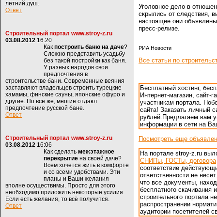
летний душ.
Уголовное дело в отношен
Ответ
скрылись от следствия, в
настоящее они объявлены 
пресс-релизе.
Строительный портал www.stroy-z.ru
03.08.2012
16:20
Как
построить баню на даче
?
РИА Новости
Сложно представить усадьбу
Все статьи по строительс
без такой постройки как баня.
У разных народов свои
предпочтения в
строительстве бани. Современные веяния
заставляют владельцев строить турецкие
Бесплатный хостинг, бес
хамамы, финские сауны, японские офуро и
Интернет-магазин, сайт-г
другие. Но все же, многие отдают
участникам портала. Поб
предпочтение русской бане.
сайта! Заказать личный са
Ответ
рублей.Предлагаем вам 
информации в сети на В
Строительный портал www.stroy-z.ru
Посмотреть еще объявле
03.08.2012
16:06
Как сделать
межэтажное
На портале stroy-z.ru в
перекрытие
на своей даче?
СНИПы, ГОСТы, договора
Всем хочется жить в комфорте
соответствие действующ
и со всеми удобствами. Эти
ответственности не несет
планы и Ваши желания
что все документы, нахо
вполне осуществимы. Просто для этого
бесплатного скачивания и
необходимо приложить некоторые усилия.
строительного портала н
Если есть желания, то всё получится.
распространении нормати
Ответ
аудитории посетителей св