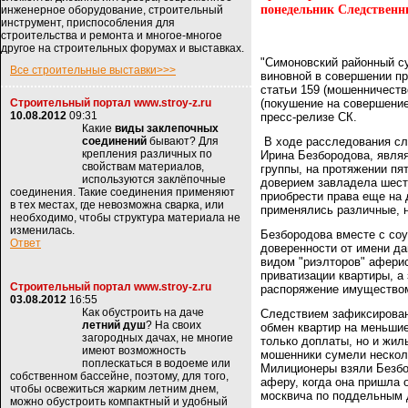
понедельник Следствен
инженерное оборудование, строительный
инструмент, приспособления для
строительства и ремонта и многое-многое
другое на строительных форумах и выставках.
"Симоновский районный с
Все строительные выставки>>>
виновной в совершении п
статьи 159 (мошенничество
Строительный портал www.stroy-z.ru
(покушение на совершение
10.08.2012
09:31
пресс-релизе СК.
Какие
виды заклепочных
соединений
бывают? Для
В ходе расследования сл
крепления различных по
Ирина Безбородова, явля
свойствам материалов,
группы, на протяжении пя
используются заклёпочные
доверием завладела шест
соединения. Такие соединения применяют
приобрести права еще на
в тех местах, где невозможна сварка, или
применялись различные, 
необходимо, чтобы структура материала не
изменилась.
Безбородова вместе с со
Ответ
доверенности от имени да
видом "риэлторов" афери
приватизации квартиры, а
Строительный портал www.stroy-z.ru
распоряжение имуществом
03.08.2012
16:55
Как обустроить на даче
Следствием зафиксирован
летний душ
? На своих
обмен квартир на меньшие
загородных дачах, не многие
только доплаты, но и жиль
имеют возможность
мошенники сумели нескол
поплескаться в водоеме или
Милиционеры взяли Безбо
собственном бассейне, поэтому, для того,
аферу, когда она пришла 
чтобы освежиться жарким летним днем,
москвича по поддельным 
можно обустроить компактный и удобный