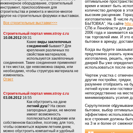
оптимальное пространство
инженерное оборудование, строительный
время и может быть испол
инструмент, приспособления для
количество дилеров в это
строительства и ремонта и многое-многое
высоким расценкам. Гораз
другое на строительных форумах и выставках.
изготовителем. В числе л
Все строительные выставки>>>
БЫТОВКА”, На сайте
http
СПб и Ленобласти для да
2006 года и занимается к
Строительный портал www.stroy-z.ru
так торговлей ими. И это
10.08.2012
09:31
бытовки в аренду, достави
Какие
виды заклепочных
соединений
бывают? Для
Когда вы будете заказыва
крепления различных по
предложено указать нужны
свойствам материалов,
изготовлена, решить, нуж
используются заклёпочные
соединения. Такие соединения применяют
дверей Вы уже определили
в тех местах, где невозможна сварка, или
использоваться после око
необходимо, чтобы структура материала не
изменилась.
Чертеж участка с отмечен
Ответ
другие постройки, грядки,
разумнее отобразить на б
летней кухни или гостево
непосредственно на месте
Строительный портал www.stroy-z.ru
минимизировать усилия д
03.08.2012
16:55
Как обустроить на даче
Скрупулезное обдумывани
летний душ
? На своих
бытовки, выбор оптимальн
загородных дачах, не многие
имеют возможность
эффективно использовать 
поплескаться в водоеме или
все строения должны быть
собственном бассейне, поэтому, для того,
на 3 м и более от смежног
чтобы освежиться жарким летним днем,
можно обустроить компактный и удобный