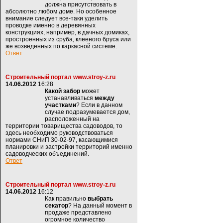
должна присутствовать в
абсолютно любом доме. Но особенное
внимание следует все-таки уделить
проводке именно в деревянных
конструкциях, например, в дачных домиках,
простроенных из сруба, клееного бруса или
же возведенных по каркасной системе.
Ответ
Строительный портал www.stroy-z.ru
14.06.2012
16:28
Какой забор
может
устанавливаться
между
участками
? Если в данном
случае подразумевается дом,
расположенный на
территории товарищества садоводов, то
здесь необходимо руководствоваться
нормами СНиП 30-02-97, касающимися
планировки и застройки территорий именно
садоводческих объединений.
Ответ
Строительный портал www.stroy-z.ru
14.06.2012
16:12
Как правильно
выбрать
секатор
? На данный момент в
продаже представлено
огромное количество