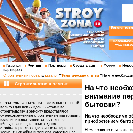
Каталог това
Фотоальбо
участнико
Главная
Рейтинг
Партнеры
Создать сайт
Форум
Новос
партнеров
Строительный портал
//
каталог
//
Тематические статьи
//
На что необходи
Строительство и ремонт
На что необх
внимание пе
бытовки?
Строительные выставки – это испытательный
полигон для новых идей. Выставки по
строительству и ремонту представляют
суперсовременные строительные материалы,
На что необходимо о
изделия и конструкции, строительное
приобретением быто
оборудование для производства
стройматериалов, отделочные материалы,
Немаловажно отыскать на
элементы дизайна интерьера, современное