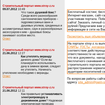
Строительный портал www.stroy-z.ru
09.07.2012
10:49
Бесплатный хостинг, бес
Что такое
душевой бокс
?
Интернет-магазин, сайт-г
Среди всего разнообразия
участникам портала. Поб
сантехнических приборов –
гидромассажных ванн и
сайта! Заказать личный са
душевых уголков, срединных и
рублей.Предлагаем вам 
ассиметричных ванн, саун и разнообразных
информации в сети на В
аксессуаров к ним – душевые боксы
занимают особое место.
Посмотреть еще объявле
Ответ
На портале stroy-z.ru в
СНИПы, ГОСТы, договора
Строительный портал www.stroy-z.ru
соответствие действующ
21.06.2012
12:27
ответственности не несет
Как утеплять веранду
что все документы, нахо
дачного дома? Если вы
бесплатного скачивания и
планируете использовать
строительного портала н
дачу в зимнее время, следует
распространении нормати
ее утеплить. Начинать
аудитории посетителей св
утепление необходимо с веранды.
Ответ
По вопросам работы сайт
адресу
site_admin@garin-s
Строительный портал www.stroy-z.ru
21.06.2012
12:11
Как правильно
устанавливать
электропроводку в
деревянном доме
? Надежная
электрическая проводка