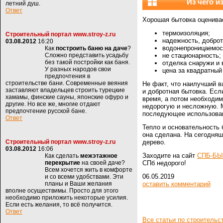
Из чего и
летний душ.
Ответ
Хорошая бытовка оценивае
термоизоляция;
Строительный портал www.stroy-z.ru
надежность, доброт
03.08.2012
16:20
водонепроницаемос
Как
построить баню на даче
?
Сложно представить усадьбу
не стационарность;
без такой постройки как баня.
отделка снаружи и 
У разных народов свои
цена за квадратный
предпочтения в
строительстве бани. Современные веяния
Не факт, что наилучший 
заставляют владельцев строить турецкие
и добротная бытовка. Есл
хамамы, финские сауны, японские офуро и
время, а потом необходим
другие. Но все же, многие отдают
недорогую и несложную. 
предпочтение русской бане.
последующее использован
Ответ
Тепло и основательность б
она сделана. На сегодняш
Строительный портал www.stroy-z.ru
дерево.
03.08.2012
16:06
Заходите на сайт
СПБ-БЫ
Как сделать
межэтажное
перекрытие
на своей даче?
СПб недорого!
Всем хочется жить в комфорте
06.05.2019
и со всеми удобствами. Эти
планы и Ваши желания
оставить комментарий
вполне осуществимы. Просто для этого
необходимо приложить некоторые усилия.
Если есть желания, то всё получится.
Ответ
Все статьи по строительс