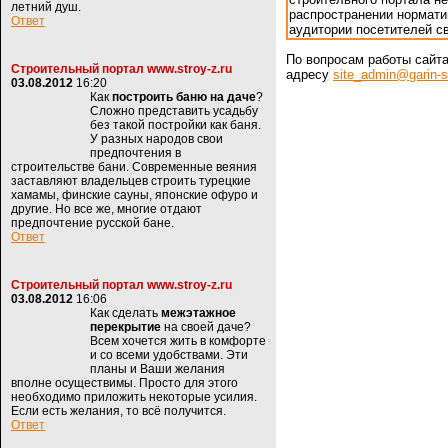
летний душ.
распространении нормати
Ответ
аудитории посетителей св
По вопросам работы сайт
Строительный портал www.stroy-z.ru
адресу
site_admin@garin-s
03.08.2012
16:20
Как
построить баню на даче
?
Сложно представить усадьбу
без такой постройки как баня.
У разных народов свои
предпочтения в
строительстве бани. Современные веяния
заставляют владельцев строить турецкие
хамамы, финские сауны, японские офуро и
другие. Но все же, многие отдают
предпочтение русской бане.
Ответ
Строительный портал www.stroy-z.ru
03.08.2012
16:06
Как сделать
межэтажное
перекрытие
на своей даче?
Всем хочется жить в комфорте
и со всеми удобствами. Эти
планы и Ваши желания
вполне осуществимы. Просто для этого
необходимо приложить некоторые усилия.
Если есть желания, то всё получится.
Ответ