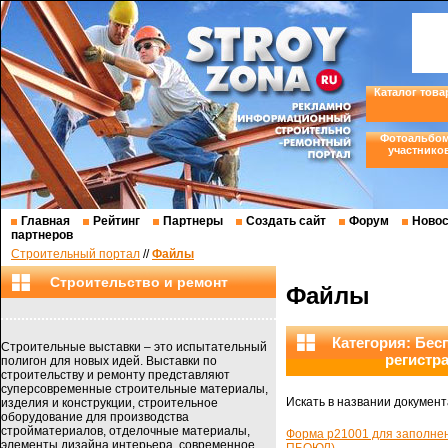
Каталог това
Фотоальбо
участнико
Главная
Рейтинг
Партнеры
Создать сайт
Форум
Новос
партнеров
Строительный портал
//
Файлы
Строительство и ремонт
Файлы
Категория: Бес
Строительные выставки – это испытательный
регистр
полигон для новых идей. Выставки по
строительству и ремонту представляют
суперсовременные строительные материалы,
Искать в названии документ
изделия и конструкции, строительное
оборудование для производства
стройматериалов, отделочные материалы,
Форма р21001 для заполнен
элементы дизайна интерьера, современное