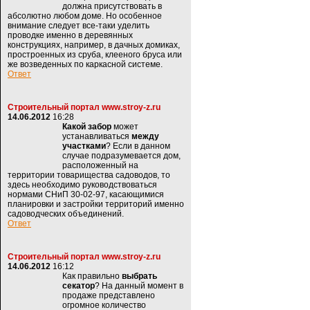
должна присутствовать в
абсолютно любом доме. Но особенное
внимание следует все-таки уделить
проводке именно в деревянных
конструкциях, например, в дачных домиках,
простроенных из сруба, клееного бруса или
же возведенных по каркасной системе.
Ответ
Строительный портал www.stroy-z.ru
14.06.2012
16:28
Какой забор
может
устанавливаться
между
участками
? Если в данном
случае подразумевается дом,
расположенный на
территории товарищества садоводов, то
здесь необходимо руководствоваться
нормами СНиП 30-02-97, касающимися
планировки и застройки территорий именно
садоводческих объединений.
Ответ
Строительный портал www.stroy-z.ru
14.06.2012
16:12
Как правильно
выбрать
секатор
? На данный момент в
продаже представлено
огромное количество