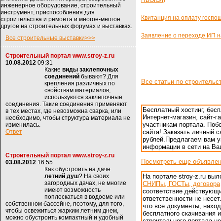
ПБОЮЛ)
инженерное оборудование, строительный
инструмент, приспособления для
Квитанция на оплату госп
строительства и ремонта и многое-многое
другое на строительных форумах и выставках.
Заявление о переходе ИП 
Все строительные выставки>>>
Строительный портал www.stroy-z.ru
10.08.2012
09:31
Какие
виды заклепочных
соединений
бывают? Для
Все статьи по строительс
крепления различных по
свойствам материалов,
используются заклёпочные
соединения. Такие соединения применяют
Бесплатный хостинг, бес
в тех местах, где невозможна сварка, или
Интернет-магазин, сайт-г
необходимо, чтобы структура материала не
участникам портала. Поб
изменилась.
Ответ
сайта! Заказать личный са
рублей.Предлагаем вам 
информации в сети на В
Строительный портал www.stroy-z.ru
Посмотреть еще объявле
03.08.2012
16:55
Как обустроить на даче
летний душ
? На своих
На портале stroy-z.ru в
загородных дачах, не многие
СНИПы, ГОСТы, договора
имеют возможность
соответствие действующ
поплескаться в водоеме или
ответственности не несет
собственном бассейне, поэтому, для того,
что все документы, нахо
чтобы освежиться жарким летним днем,
бесплатного скачивания и
можно обустроить компактный и удобный
строительного портала н