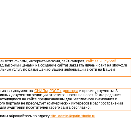
-визитка фирмы, Интернет-магазин, сайт-галерея,
сайт за 20 рублей
.
д высокими ценами на создание сайта! Заказать личный сайт на stroy-z.ru
кальную услугу по размещению Вашей информации в сети на Вашем
ативных документов:
СНИПы, ГОСТы, договора
и прочие документы. За
ивных документов редакция ответственности не несет. Также редакция
 находящиеся на сайте предназначены для бесплатного скачивания и
ого портала не преследует коммерческих интересов в распространении
для аудитории посетителей своего сайта бесплатно.
ламы обращайтесь по адресу
site_admin@garin-studio.ru