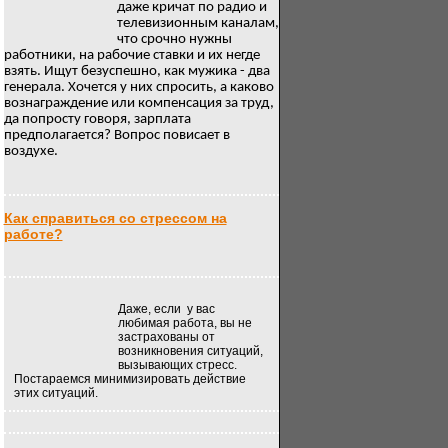
даже кричат по радио и
телевизионным каналам,
что срочно нужны
работники, на рабочие ставки и их негде
взять. Ищут безуспешно, как мужика - два
генерала. Хочется у них спросить, а каково
вознаграждение или компенсация за труд,
да попросту говоря, зарплата
предполагается? Вопрос повисает в
воздухе.
Как справиться со стрессом на
работе?
Даже, если
у вас
любимая работа, вы не
застрахованы от
возникновения ситуаций,
вызывающих стресс.
Постараемся минимизировать действие
этих ситуаций.