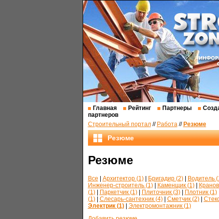
Главная
Рейтинг
Партнеры
Созда
партнеров
Строительный портал
//
Работа
//
Резюме
Резюме
Резюме
Все
|
Архитектор (1)
|
Бригадир (2)
|
Водитель (
Инженер-строитель (1)
|
Каменщик (1)
|
Кранов
(1)
|
Паркетчик (1)
|
Плиточник (3)
|
Плотник (1)
(1)
|
Слесарь-сантехник (4)
|
Сметчик (2)
|
Стеко
Электрик (1)
|
Электромонтажник (1)
Добавить резюме