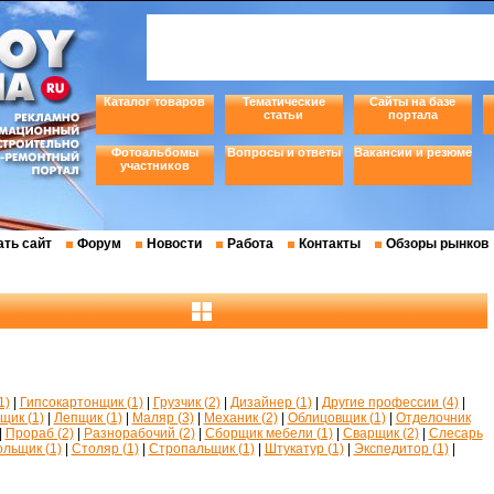
Каталог товаров
Тематические
Сайты на базе
статьи
портала
Фотоальбомы
Вопросы и ответы
Вакансии и резюме
участников
ть сайт
Форум
Новости
Работа
Контакты
Обзоры рынков
1)
|
Гипсокартонщик (1)
|
Грузчик (2)
|
Дизайнер (1)
|
Другие профессии (4)
|
щик (1)
|
Лепщик (1)
|
Маляр (3)
|
Механик (2)
|
Облицовщик (1)
|
Отделочник
|
Прораб (2)
|
Разнорабочий (2)
|
Сборщик мебели (1)
|
Сварщик (2)
|
Слесарь
льщик (1)
|
Столяр (1)
|
Стропальщик (1)
|
Штукатур (1)
|
Экспедитор (1)
|