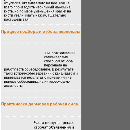
от усилия, оказываемого на нее. Лучше
всего производить несильный нажим на
кисть, но по мере уменьшения краски на
кисти увеличивать нажим, тщательно
растушевывая.
Процесс подбора и отбора персонала
У многих компаний
самим первым
способом отбора
персонала на
работу есть собеседование. В результате
таких встреч-собеседований с кандидатом и
принимается результат о приеме или не
приеме собеседника на интересующую
должность.
Практически дармовая рабочая сила.
Часто пишут в прессе,
строчат объявления и