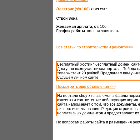
Электрик (з/п 100)
25.03.2010
Строй Зона
Желаемая арплата, от
: 100
График работы
: полная занятость
Все статьи по строительству и ремонту>>>
Бесплатный хостинг, бесплатный домен: сайт
Доступно всем участникам портала. Победа на
теперь стоит 20 рублей.Предлагаем вам уни
будущем личном сайте.
Посмотреть еще объявления>>>
На портале stroy-z.ru выложены файлы норм
качество и соответствие действующих нормат
сайта напоминает о том, что все документы,
личного использования. Редакция строительн
нормативных документов и предоставляет их 
По вопросам работы сайта и размещения рек