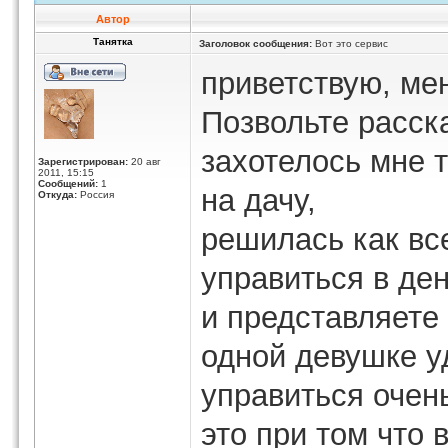
Автор
Танятка
Заголовок сообщения:
Вот это сервис
приветствую, ме
Позвольте расск
захотелось мне 
Зарегистрирован:
20 авг
2011, 15:15
Сообщений:
1
на дачу,
Откуда:
Россия
решилась как вс
управиться в ден
и представляете
одной девушке у
управиться очен
это при том что