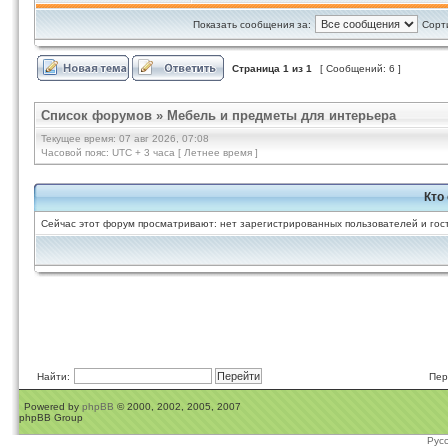
Показать сообщения за:
Сорт
Страница
1
из
1
[ Сообщений: 6 ]
Список форумов
»
Мебель и предметы для интерьера
Текущее время: 07 авг 2026, 07:08
Часовой пояс: UTC + 3 часа [ Летнее время ]
Кто
Сейчас этот форум просматривают: нет зарегистрированных пользователей и гост
Найти:
Пер
Powered by
phpBB
© 2000, 2002, 2005, 2007
phpBB Group
Рус