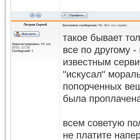
Петров Сергей
Заголовок сообщения:
Re: Вот это сервис
такое бывает то
Зарегистрирован:
06 апр
все по другому 
2010, 12:29
Сообщений:
5
известным серви
"искусал" мораль
попорченных вещ
была проплачена
всем советую по
не платите напе