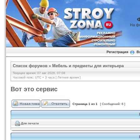
На ф
Регистрация
В
Список форумов
»
Мебель и предметы для интерьера
Текущее время: 07 авг 2026, 07:08
Часовой пояс: UTC + 3 часа [ Летнее время ]
Вот это сервис
Страница
1
из
1
[ Сообщений: 6 ]
Для печати