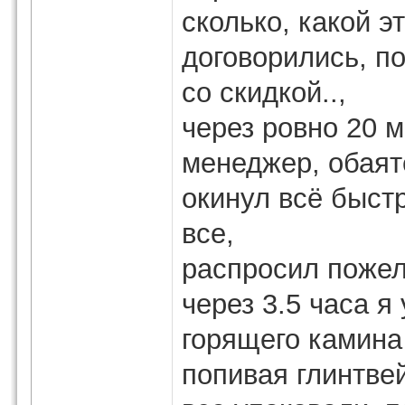
сколько, какой э
договорились, п
со скидкой..,
через ровно 20 
менеджер, обаят
окинул всё быст
все,
распросил пожела
через 3.5 часа я
горящего камина
попивая глинтве