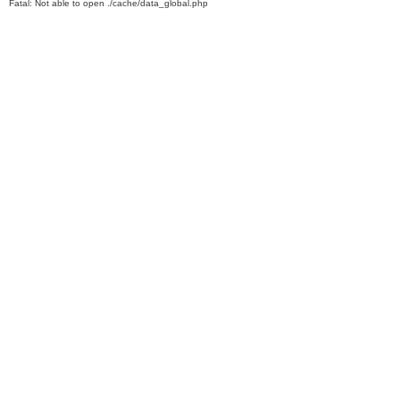
Fatal: Not able to open ./cache/data_global.php