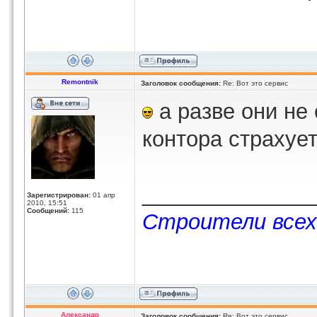
Remontnik
Заголовок сообщения:
Re: Вот это сервис
а разве они не
контора страхуе
______________
Зарегистрирован:
01 апр
2010, 15:51
Сообщений:
115
Строители всех
Александр
Заголовок сообщения:
Re: Вот это сервис