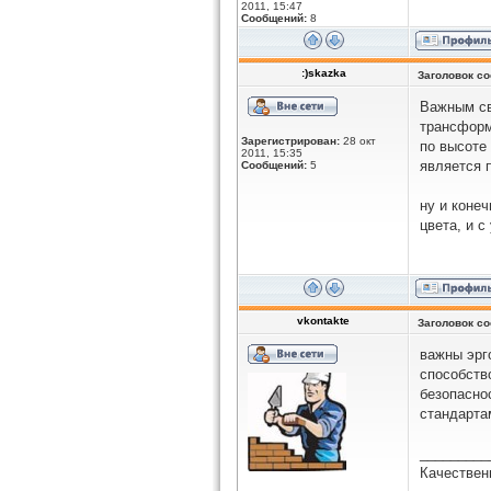
2011, 15:47
Сообщений:
8
:)skazka
Заголовок с
Важным св
трансформ
Зарегистрирован:
28 окт
по высоте
2011, 15:35
является 
Сообщений:
5
ну и коне
цвета, и с
vkontakte
Заголовок с
важны эрг
способств
безопасно
стандарта
_________
Качествен