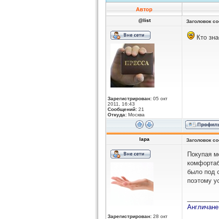
Автор
@list
Заголовок с
Кто зна
Зарегистрирован:
05 окт
2011, 16:43
Сообщений:
21
Откуда:
Москва
lapa
Заголовок с
Покупая м
комфортаб
было под 
поэтому у
_________
Англичане
Зарегистрирован:
28 окт