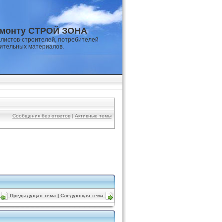
емонту СТРОЙ ЗОНА
листов-строителей, потребителей
оительных материалов.
Сообщения без ответов
|
Активные темы
Предыдущая тема
|
Следующая тема