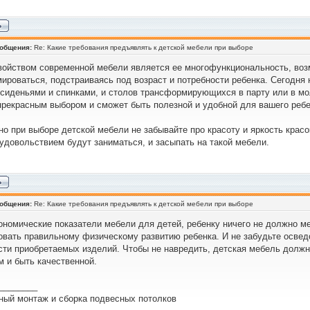
ообщения:
Re: Какие требования предъявлять к детской мебели при выборе
ойством современной мебели является ее многофункциональность, воз
ироваться, подстраиваясь под возраст и потребности ребенка. Сегодня
 сиденьями и спинками, и столов трансформирующихся в парту или в м
прекрасным выбором и сможет быть полезной и удобной для вашего ребе
чно при выборе детской мебели не забывайте про красоту и яркость крас
 удовольствием будут заниматься, и засыпать на такой мебели.
ообщения:
Re: Какие требования предъявлять к детской мебели при выборе
ономические показатели мебели для детей, ребенку ничего не должно 
овать правильному физическому развитию ребенка. И не забудьте освед
сти приобретаемых изделий. Чтобы не навредить, детская мебель должн
м и быть качественной.
________
ный монтаж и сборка подвесных потолков