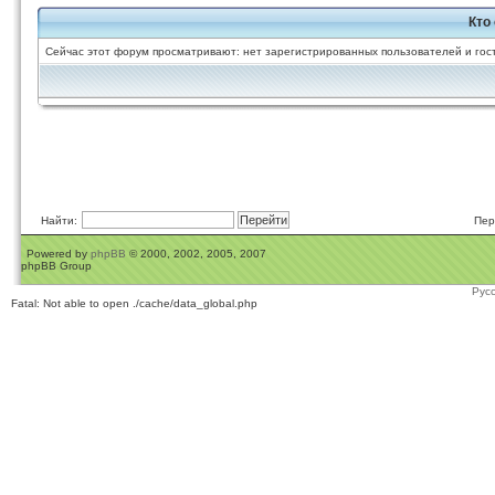
Кто
Сейчас этот форум просматривают: нет зарегистрированных пользователей и гост
Найти:
Пер
Powered by
phpBB
© 2000, 2002, 2005, 2007
phpBB Group
Рус
Fatal: Not able to open ./cache/data_global.php