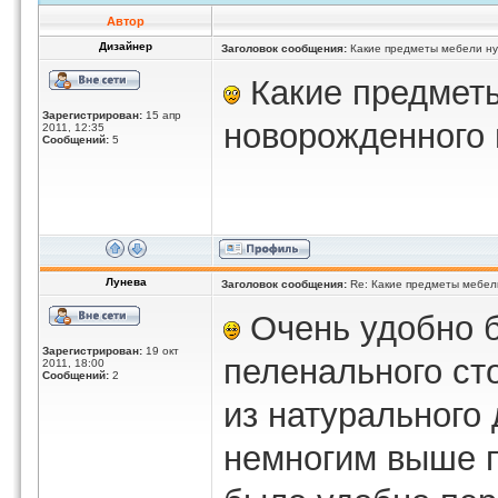
Автор
Дизайнер
Заголовок сообщения:
Какие предметы мебели ну
Какие предметы
Зарегистрирован:
15 апр
новорожденного
2011, 12:35
Сообщений:
5
Лунева
Заголовок сообщения:
Re: Какие предметы мебел
Очень удобно б
Зарегистрирован:
19 окт
пеленального ст
2011, 18:00
Сообщений:
2
из натурального 
немногим выше п