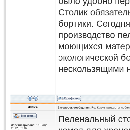
было удобно пер
Столик обязател
бортики. Сегодн
производство пе
моющихся матери
экологической б
нескользящими 
Udalec
Заголовок сообщения:
Re: Какие предметы мебел
Пеленальный сто
Зарегистрирован:
18 апр
2012, 02:02