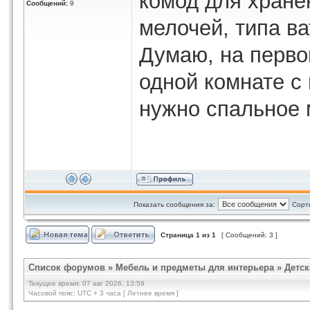
комод для хране
Сообщений:
9
мелочей, типа ва
Думаю, на перво
одной комнате с
нужно спальное 
Показать сообщения за:
Сорт
Страница
1
из
1
[ Сообщений: 3 ]
Список форумов
»
Мебель и предметы для интерьера
»
Детск
Текущее время: 07 авг 2026, 13:59
Часовой пояс: UTC + 3 часа [ Летнее время ]