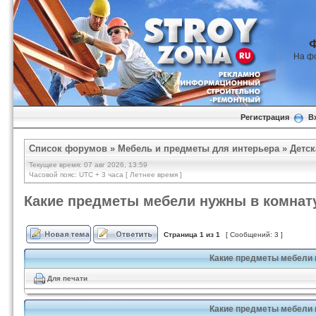
На ф
Регистрация
В
Список форумов
»
Мебель и предметы для интерьера
»
Детск
Текущее время: 07 авг 2026, 13:59
Часовой пояс: UTC + 3 часа [ Летнее время ]
Какие предметы мебели нужны в комнат
Страница
1
из
1
[ Сообщений: 3 ]
Какие предметы мебели 
Для печати
Какие предметы мебели 