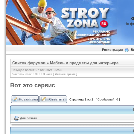
На ф
Регистрация
В
Список форумов
»
Мебель и предметы для интерьера
Текущее время: 07 авг 2026, 22:38
Часовой пояс: UTC + 3 часа [ Летнее время ]
Вот это сервис
Страница
1
из
1
[ Сообщений: 6 ]
Для печати