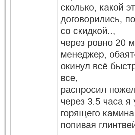
сколько, какой э
договорились, п
со скидкой..,
через ровно 20 
менеджер, обаят
окинул всё быст
все,
распросил пожела
через 3.5 часа я
горящего камина
попивая глинтве