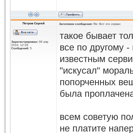
Петров Сергей
Заголовок сообщения:
Re: Вот это сервис
такое бывает то
Зарегистрирован:
06 апр
все по другому 
2010, 12:29
Сообщений:
5
известным серви
"искусал" мораль
попорченных вещ
была проплачена
всем советую по
не платите напе