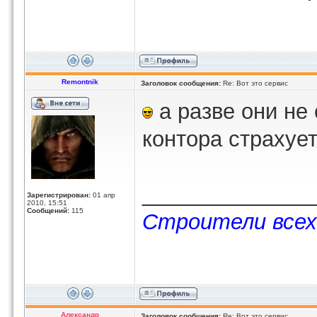
Remontnik
Заголовок сообщения:
Re: Вот это сервис
а разве они не
контора страхуе
______________
Зарегистрирован:
01 апр
2010, 15:51
Сообщений:
115
Строители всех
Александр
Заголовок сообщения:
Re: Вот это сервис