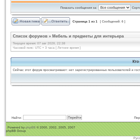
Показать сообщения за:
Сорт
Страница
1
из
1
[ Сообщений: 6 ]
Список форумов
»
Мебель и предметы для интерьера
Текущее время: 07 авг 2026, 22:38
Часовой пояс: UTC + 3 часа [ Летнее время ]
Кто
Сейчас этот форум просматривают: нет зарегистрированных пользователей и гост
Найти:
Пер
Powered by
phpBB
© 2000, 2002, 2005, 2007
phpBB Group
Рус