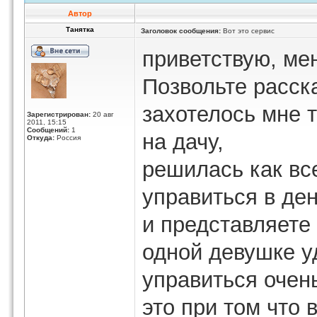
Автор
Танятка
Заголовок сообщения:
Вот это сервис
приветствую, ме
Позвольте расск
захотелось мне 
Зарегистрирован:
20 авг
2011, 15:15
Сообщений:
1
на дачу,
Откуда:
Россия
решилась как вс
управиться в ден
и представляете
одной девушке у
управиться очен
это при том что