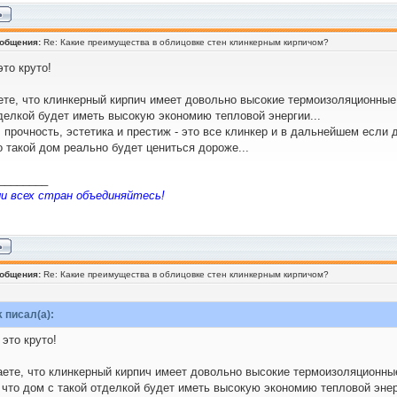
ообщения:
Re: Какие преимущества в облицовке стен клинкерным кирпичом?
это круто!
ете, что клинкерный кирпич имеет довольно высокие термоизоляционные 
тделкой будет иметь высокую экономию тепловой энергии...
, прочность, эстетика и престиж - это все клинкер и в дальнейшем если
о такой дом реально будет цениться дороже...
________
 всех стран объединяйтесь!
ообщения:
Re: Какие преимущества в облицовке стен клинкерным кирпичом?
 писал(а):
 это круто!
аете, что клинкерный кирпич имеет довольно высокие термоизоляционные
 что дом с такой отделкой будет иметь высокую экономию тепловой энер