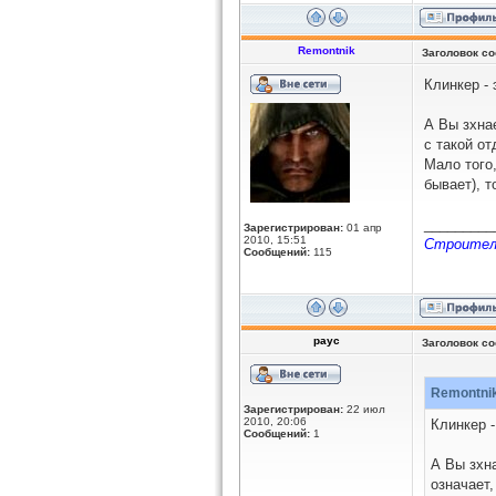
Remontnik
Заголовок с
Клинкер - 
А Вы зхна
с такой о
Мало того
бывает), т
_________
Зарегистрирован:
01 апр
2010, 15:51
Строители
Сообщений:
115
payc
Заголовок с
Remontnik
Зарегистрирован:
22 июл
2010, 20:06
Клинкер -
Сообщений:
1
А Вы зхн
означает,