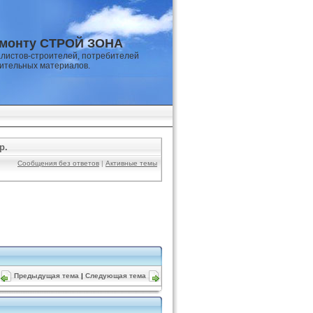
емонту СТРОЙ ЗОНА
листов-строителей, потребителей
оительных материалов.
р.
Сообщения без ответов
|
Активные темы
Предыдущая тема
|
Следующая тема