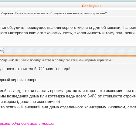
Сообщение
ообщения:
Какие преимущества в облицовке стен клинкерным кирпичом?
тся обсудить преимущества клинкерного кирпича для облицовки. Наприм
ого материала как: его экономичность, экологичность и тому под. вещи.
ообщения:
Re: Какие преимущества в облицовке стен клинкерным кирпичом?
ую всех строителей! С 1 мая Господа!
ерный кирпич теперь:
мой взгляд, что ни на есть преимущество клинкера - это экономия при о
мы возведения дома или коттеджа ведь всего 3-4% от стоимости строите
линкером (довольно экономично)
 это отличный внешний вид дома отделанного клинкерным кирпичом, смот
________
жизнь одна большая стройка