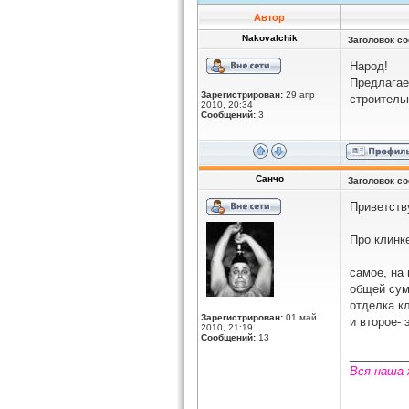
Автор
Nakovalchik
Заголовок с
Народ!
Предлагае
Зарегистрирован:
29 апр
строительн
2010, 20:34
Сообщений:
3
Санчо
Заголовок с
Приветств
Про клинк
самое, на 
общей сум
отделка к
Зарегистрирован:
01 май
и второе-
2010, 21:19
Сообщений:
13
_________
Вся наша 