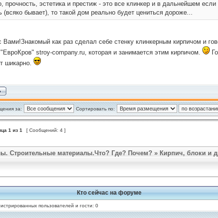
, прочность, эстетика и престиж - это все клинкер и в дальнейшем есл
 (всяко бывает), то такой дом реально будет цениться дороже...
с Вами!Знакомый как раз сделал себе стенку клинкерным кирпичом и гов
"ЕвроКров" stroy-company.ru, которая и занимается этим кирпичом.
Го
т шикарно.
щения за:
Сортировать по:
ица
1
из
1
[ Сообщений: 4 ]
ы. Строительные материалы.Что? Где? Почем?
»
Кирпич, блоки и д
Кто сейчас на форуме
истрированных пользователей и гости: 0