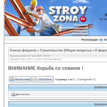
На ф
Регистрация
В
Список форумов
»
Строительство (Общие вопросы)
»
О фору
Текущее время: 07 авг 2026, 06:24
Часовой пояс: UTC + 3 часа [ Летнее время ]
ВНИМАНИЕ борьба со спамом !
Страница
1
из
1
[ Сообщений: 2 ]
ВНИМАНИ
Для печати
ВНИМАНИ