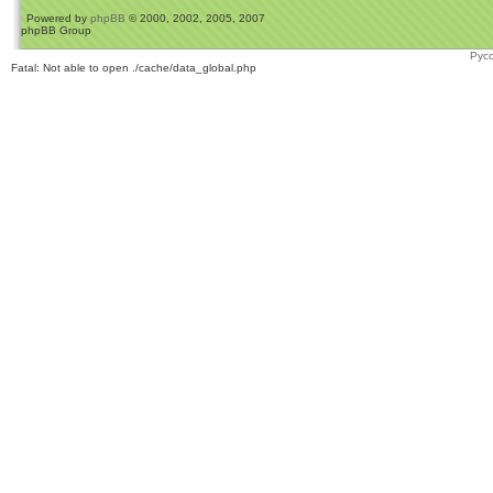
Powered by
phpBB
© 2000, 2002, 2005, 2007
phpBB Group
Рус
Fatal: Not able to open ./cache/data_global.php