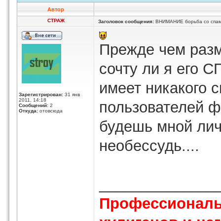
Автор
СТРАЖ
Заголовок сообщения:
ВНИМАНИЕ борьба со спам
Прежде чем разм
сочту ли я его 
имеет никакого 
Зарегистрирован:
31 янв
2011, 14:18
пользователей ф
Сообщений:
2
Откуда:
отовсюда
будешь мной лич
необессудь....
______________
Профессиональ