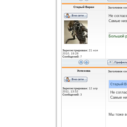
Старый Варан
Заголовок с
Не согласе
Самые низ
_________
Большой р
Зарегистрирован:
21 ноя
2010, 19:28
Сообщений:
7
Успехова
Заголовок с
Старый Ва
Зарегистрирован:
12 апр
2011, 13:52
Не соглас
Сообщений:
3
Самые ни
Мы тоже в