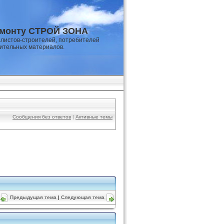
емонту СТРОЙ ЗОНА
листов-строителей, потребителей
оительных материалов.
Сообщения без ответов
|
Активные темы
Предыдущая тема
|
Следующая тема