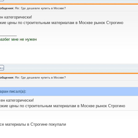
ообщения:
Re: Где дешевле купить в Москве?
н категорически!
кие цены по строительным материалам в Москве рынок Строгино
________
азбег мне не нужен
ообщения:
Re: Где дешевле купить в Москве?
ран писал(а):
ен категорически!
зкие цены по строительным материалам в Москве рынок Строгино
се материалы в Строгине покупали