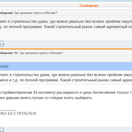
Сообщение
ообщения:
Где дешевле купить в Москве?
теял я строительство дома, где можно реально без всяких проблем закуп
.д. по полной программе. Какой строительный рынок самый адекватный п
ообщения:
Re: Где дешевле купить в Москве?
л(а):
атеял я строительство дома, где можно реально без всяких проблем зак
смеси и т.д. по полной программе. Какой строительный рынок самый адек
 стройматериалам 41-километр расширился и цены более-менее только т
ке дерьма много,лучше со спецом ехать выбирать.
________
ИКА БЕЗ ПРОБЛЕМ