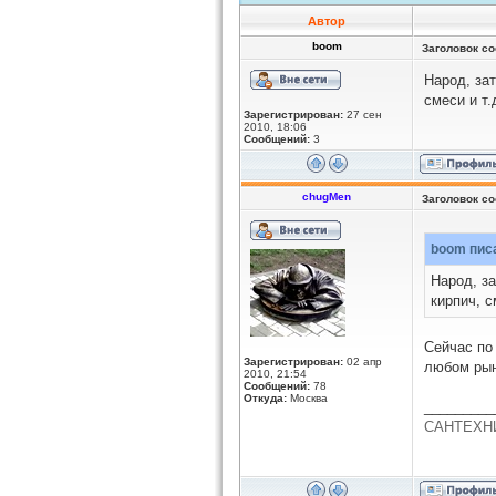
Автор
boom
Заголовок с
Народ, за
смеси и т
Зарегистрирован:
27 сен
2010, 18:06
Сообщений:
3
chugMen
Заголовок с
boom писа
Народ, з
кирпич, 
Сейчас по
Зарегистрирован:
02 апр
любом рын
2010, 21:54
Сообщений:
78
Откуда:
Москва
_________
САНТЕХН