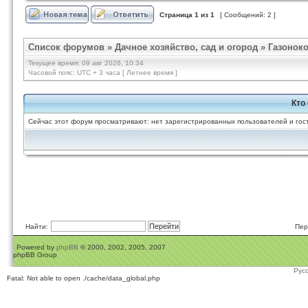
Страница
1
из
1
[ Сообщений: 2 ]
Список форумов
»
Дачное хозяйство, сад и огород
»
Газонок
Текущее время: 09 авг 2026, 10:34
Часовой пояс: UTC + 3 часа [ Летнее время ]
Кто
Сейчас этот форум просматривают: нет зарегистрированных пользователей и гост
Найти:
Пер
Powered by
phpBB
© 2000, 2002, 2005, 2007
phpBB Group
Рус
Fatal: Not able to open ./cache/data_global.php