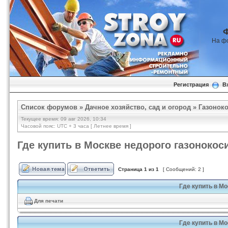
На ф
Регистрация
В
Список форумов
»
Дачное хозяйство, сад и огород
»
Газонок
Текущее время: 09 авг 2026, 10:34
Часовой пояс: UTC + 3 часа [ Летнее время ]
Где купить в Москве недорого газонокос
Страница
1
из
1
[ Сообщений: 2 ]
Где купить в М
Для печати
Где купить в М