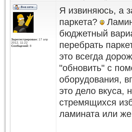
Я извиняюсь, а 
паркета?
Ламин
бюджетный вариа
Зарегистрирован:
17 апр
перебрать паркет
2012, 11:22
Сообщений:
8
это всегда дорож
"обновить" с по
оборудования, в
это дело вкуса, 
стремящихся изб
ламината или же