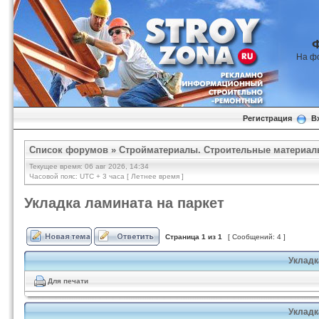
На ф
Регистрация
В
Список форумов
»
Стройматериалы. Строительные материал
Текущее время: 06 авг 2026, 14:34
Часовой пояс: UTC + 3 часа [ Летнее время ]
Укладка ламината на паркет
Страница
1
из
1
[ Сообщений: 4 ]
Укладк
Для печати
Укладк