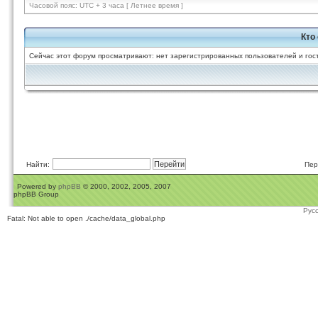
Часовой пояс: UTC + 3 часа [ Летнее время ]
Кто
Сейчас этот форум просматривают: нет зарегистрированных пользователей и гост
Найти:
Пер
Powered by
phpBB
© 2000, 2002, 2005, 2007
phpBB Group
Рус
Fatal: Not able to open ./cache/data_global.php