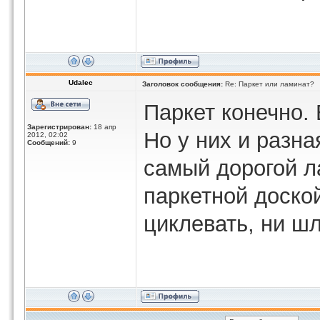
Udalec
Заголовок сообщения:
Re: Паркет или ламинат?
Паркет конечно.
Зарегистрирован:
18 апр
Но у них и разна
2012, 02:02
Сообщений:
9
самый дорогой л
паркетной доской
циклевать, ни ш