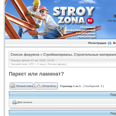
На ф
Регистрация
В
Список форумов
»
Стройматериалы. Строительные материал
Текущее время: 07 авг 2026, 13:40
Часовой пояс: UTC + 3 часа [ Летнее время ]
Паркет или ламинат?
Страница
1
из
1
[ Сообщений: 3 ]
Пар
Для печати
Пар