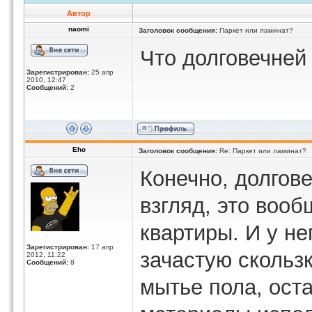
Автор
naomi
Заголовок сообщения:
Паркет или ламинат?
Что долговечней
Зарегистрирован:
25 апр
2010, 12:47
Сообщений:
2
Eho
Заголовок сообщения:
Re: Паркет или ламинат?
Конечно, долгове
взгляд, это воо
квартиры. И у не
Зарегистрирован:
17 апр
зачастую скольз
2012, 11:22
Сообщений:
8
мытье пола, ост