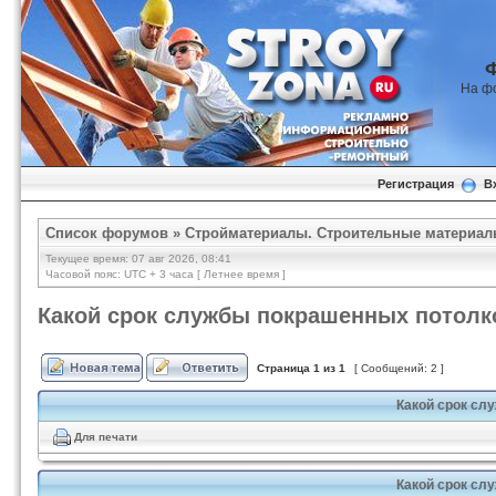
На ф
Регистрация
В
Список форумов
»
Стройматериалы. Строительные материал
Текущее время: 07 авг 2026, 08:41
Часовой пояс: UTC + 3 часа [ Летнее время ]
Какой срок службы покрашенных потолк
Страница
1
из
1
[ Сообщений: 2 ]
Какой срок сл
Для печати
Какой срок сл