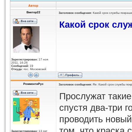
Автор
Виктор22
Заголовок сообщения:
Какой срок службы покраш
Какой срок сл
Зарегистрирован:
17 ноя
2011, 16:26
Сообщений:
19
Откуда:
пос. Московский
РеммонтиРус
Заголовок сообщения:
Re: Какой срок службы пок
Прослужат такие
спустя два-три г
проводить новый
том, что краска 
Зарегистрирован:
13 окт