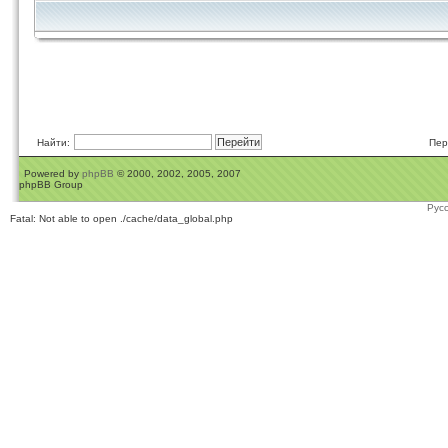
Найти:
Пер
Powered by
phpBB
© 2000, 2002, 2005, 2007
phpBB Group
Рус
Fatal: Not able to open ./cache/data_global.php