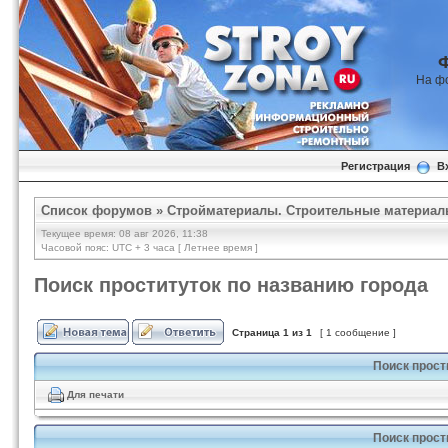
На ф
Регистрация
В
Список форумов
»
Стройматериалы. Строительные материал
Текущее время: 08 авг 2026, 11:38
Часовой пояс: UTC + 3 часа [ Летнее время ]
Поиск проституток по названию города
Страница
1
из
1
[ 1 сообщение ]
Поиск прост
Для печати
Поиск прост