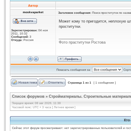
Автор
moskvaparket
Заголовок сообщения:
Поиск проституток по назв
Может кому то пригодится, неплохую ш
проститутки.
Зарегистрирован:
04 ноя
2011, 10:32
_________________
Сообщений:
3
Откуда:
Россия
Фото праститутки Ростова
Показать сообщения за:
Сорт
Страница
1
из
1
[ 1 сообщение ]
Список форумов
»
Стройматериалы. Строительные материал
Текущее время: 08 авг 2026, 11:38
Часовой пояс: UTC + 3 часа [ Летнее время ]
Кто
Сейчас этот форум просматривают: нет зарегистрированных пользователей и гост