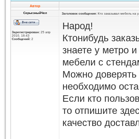
Автор
СерьезныйЧел
Заголовок сообщения:
Кто заказывал мебель на 
Народ!
Зарегистрирован:
25 апр
Ктонибудь заказ
2010, 16:43
Сообщений:
2
знаете у метро и
мебели с стенда
Можно доверять 
необходимо оста
Если кто пользо
то отпишите зде
качество достав