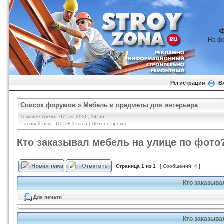
На ф
Регистрация
В
Список форумов
»
Мебель и предметы для интерьера
Текущее время: 07 авг 2026, 14:56
Часовой пояс: UTC + 3 часа [ Летнее время ]
Кто заказывал мебель на улице по фото
Страница
1
из
1
[ Сообщений: 4 ]
Кто заказыва
Для печати
Кто заказыва