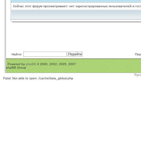
Сейчас этот форум просматривают: нет зарегистрированных пользователей и гост
Найти:
Пер
Powered by
phpBB
© 2000, 2002, 2005, 2007
phpBB Group
Рус
Fatal: Not able to open ./cache/data_global.php