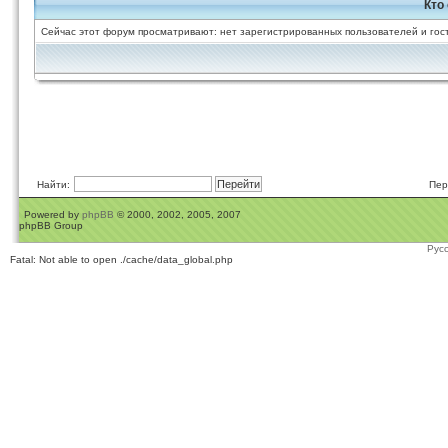
Кто
Сейчас этот форум просматривают: нет зарегистрированных пользователей и гост
Найти:
Пер
Powered by
phpBB
© 2000, 2002, 2005, 2007
phpBB Group
Рус
Fatal: Not able to open ./cache/data_global.php