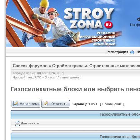
На ф
Регистрация
В
Список форумов
»
Стройматериалы. Строительные материал
Текущее время: 08 авг 2026, 00:50
Часовой пояс: UTC + 3 часа [ Летнее время ]
Газосиликатные блоки или выбрать пен
Страница
1
из
1
[ 1 сообщение ]
Газосиликатные блок
Для печати
Газосиликатные блок