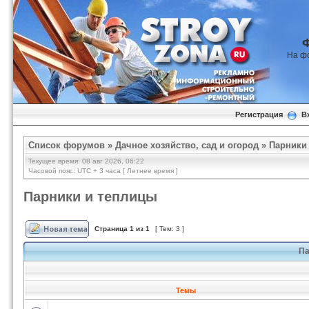
На ф
Регистрация
В
Список форумов
»
Дачное хозяйство, сад и огород
»
Парники
Текущее время: 08 авг 2026, 06:22
Часовой пояс: UTC + 3 часа [ Летнее время ]
Парники и теплицы
Страница
1
из
1
[ Тем: 3 ]
Па
Темы