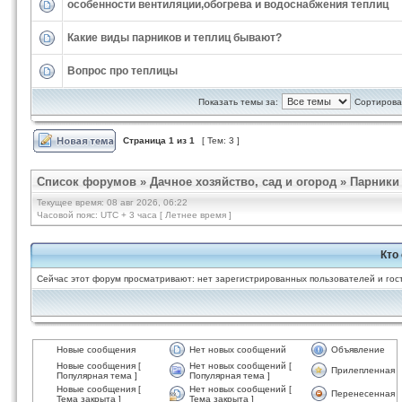
особенности вентиляции,обогрева и водоснабжения теплиц
Какие виды парников и теплиц бывают?
Вопрос про теплицы
Показать темы за:
Сортироват
Страница
1
из
1
[ Тем: 3 ]
Список форумов
»
Дачное хозяйство, сад и огород
»
Парники
Текущее время: 08 авг 2026, 06:22
Часовой пояс: UTC + 3 часа [ Летнее время ]
Кто
Сейчас этот форум просматривают: нет зарегистрированных пользователей и гост
Новые сообщения
Нет новых сообщений
Объявление
Новые сообщения [
Нет новых сообщений [
Прилепленная
Популярная тема ]
Популярная тема ]
Новые сообщения [
Нет новых сообщений [
Перенесенная
Тема закрыта ]
Тема закрыта ]