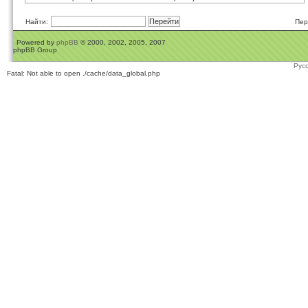
Найти:
Пер
Powered by
phpBB
© 2000, 2002, 2005, 2007
phpBB Group
Рус
Fatal: Not able to open ./cache/data_global.php