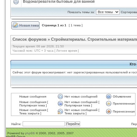
Водонагреватели бытовые для ванной
Показать темы за:
Сортироват
Страница
1
из
1
[ 1 тема ]
Список форумов
»
Стройматериалы. Строительные материал
Текущее время: 08 авг 2026, 21:50
Часовой пояс: UTC + 3 часа [ Летнее время ]
Кто
Сейчас этот форум просматривают: нет зарегистрированных пользователей и гост
Новые сообщения
Нет новых сообщений
Объявление
Новые сообщения [
Нет новых сообщений [
Прилепленная
Популярная тема ]
Популярная тема ]
Новые сообщения [
Нет новых сообщений [
Перенесенная
Тема закрыта ]
Тема закрыта ]
Найти:
Пер
Powered by
phpBB
© 2000, 2002, 2005, 2007
phpBB Group