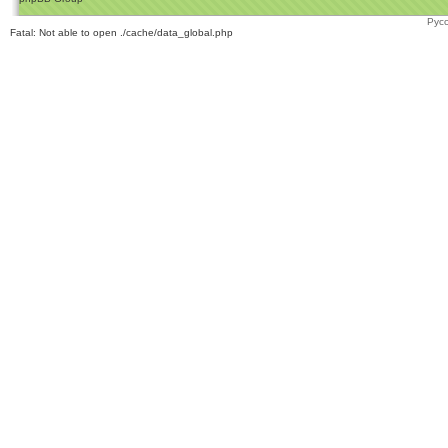
Рус
Fatal: Not able to open ./cache/data_global.php