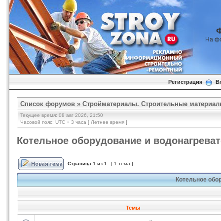
На ф
Регистрация
В
Список форумов
»
Стройматериалы. Строительные материал
Текущее время: 08 авг 2026, 21:50
Часовой пояс: UTC + 3 часа [ Летнее время ]
Котельное оборудование и водонагрева
Страница
1
из
1
[ 1 тема ]
Котельное обо
Темы