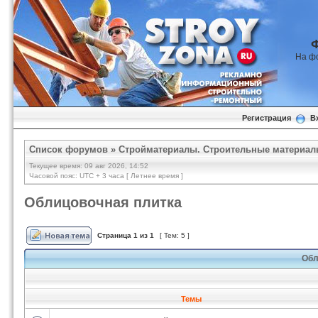
На ф
Регистрация
В
Список форумов
»
Стройматериалы. Строительные материал
Текущее время: 09 авг 2026, 14:52
Часовой пояс: UTC + 3 часа [ Летнее время ]
Облицовочная плитка
Страница
1
из
1
[ Тем: 5 ]
Обл
Темы