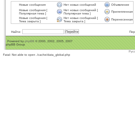
Новые сообщения
Нет новых сообщений
Объявление
Новые сообщения [
Нет новых сообщений [
Прилепленная
Популярная тема ]
Популярная тема ]
Новые сообщения [
Нет новых сообщений [
Перенесенная
Тема закрыта ]
Тема закрыта ]
Найти:
Пер
Powered by
phpBB
© 2000, 2002, 2005, 2007
phpBB Group
Рус
Fatal: Not able to open ./cache/data_global.php