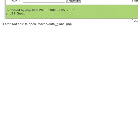
Найти:
Пер
Powered by
phpBB
© 2000, 2002, 2005, 2007
phpBB Group
Рус
Fatal: Not able to open ./cache/data_global.php