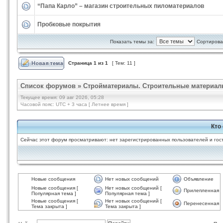
“Папа Карло” – магазин строительных пиломатериалов
Пробковые покрытия
Показать темы за:
Сортироват
Страница
1
из
1
[ Тем: 11 ]
Список форумов
»
Стройматериалы. Строительные материал
Текущее время: 09 авг 2026, 05:28
Часовой пояс: UTC + 3 часа [ Летнее время ]
Кто
Сейчас этот форум просматривают: нет зарегистрированных пользователей и гост
Новые сообщения
Нет новых сообщений
Объявление
Новые сообщения [
Нет новых сообщений [
Прилепленная
Популярная тема ]
Популярная тема ]
Новые сообщения [
Нет новых сообщений [
Перенесенная
Тема закрыта ]
Тема закрыта ]