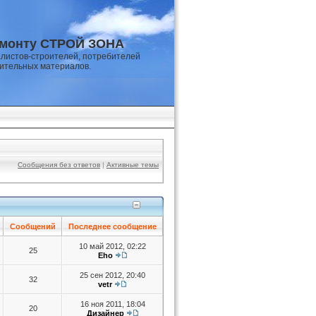
емонту СТРОЙ ЗОНА
листов-строителей, потребителей
оительных материалов.
Сообщения без ответов
|
Активные темы
Сообщений
Последнее сообщение
10 май 2012, 02:22
25
Eho
25 сен 2012, 20:40
32
vetr
16 ноя 2011, 18:04
20
Дизайнер