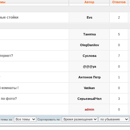
емы
Автор
Ответов
ные стойки
Evs
2
Танятка
5
OlegDanilov
0
тернет?
Суслова
7
@@@ya
0
?
Антонов Петр
1
 комнаты !
Vatikan
0
 по фото?
СерьезныйЧел
3
admin
0
 темы за:
Сортировать по: