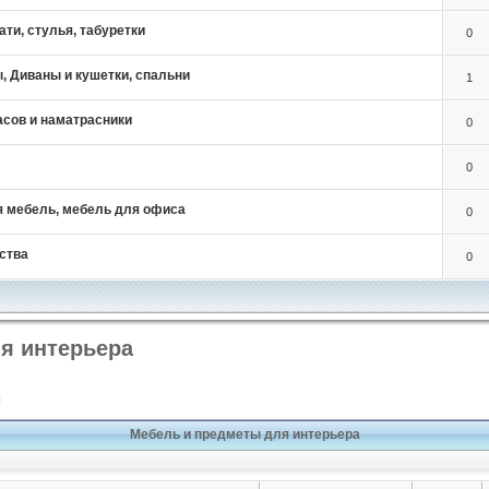
ти, стулья, табуретки
0
, Диваны и кушетки, спальни
1
асов и наматрасники
0
0
 мебель, мебель для офиса
0
ства
0
я интерьера
]
Мебель и предметы для интерьера