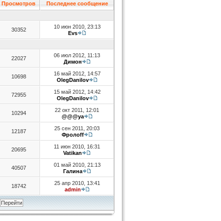
Просмотров
Последнее сообщение
10 июн 2010, 23:13
30352
Evs
06 июл 2012, 11:13
22027
Димон
16 май 2012, 14:57
10698
OlegDanilov
15 май 2012, 14:42
72955
OlegDanilov
22 окт 2011, 12:01
10294
@@@ya
25 сен 2011, 20:03
12187
Фролоff
11 июн 2010, 16:31
20695
Vatikan
01 май 2010, 21:13
40507
Галина
25 апр 2010, 13:41
18742
admin