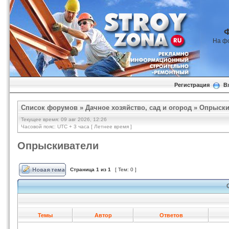
На ф
Регистрация
В
Список форумов
»
Дачное хозяйство, сад и огород
»
Опрыски
Текущее время: 09 авг 2026, 12:26
Часовой пояс: UTC + 3 часа [ Летнее время ]
Опрыскиватели
Страница
1
из
1
[ Тем: 0 ]
Темы
Автор
Ответов