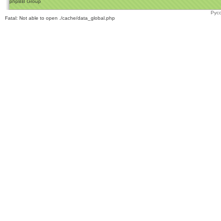
phpBB Group
Рус
Fatal: Not able to open ./cache/data_global.php