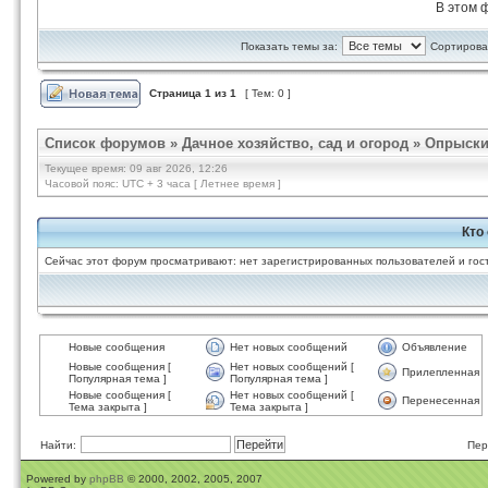
В этом 
Показать темы за:
Сортироват
Страница
1
из
1
[ Тем: 0 ]
Список форумов
»
Дачное хозяйство, сад и огород
»
Опрыски
Текущее время: 09 авг 2026, 12:26
Часовой пояс: UTC + 3 часа [ Летнее время ]
Кто
Сейчас этот форум просматривают: нет зарегистрированных пользователей и гост
Новые сообщения
Нет новых сообщений
Объявление
Новые сообщения [
Нет новых сообщений [
Прилепленная
Популярная тема ]
Популярная тема ]
Новые сообщения [
Нет новых сообщений [
Перенесенная
Тема закрыта ]
Тема закрыта ]
Найти:
Пер
Powered by
phpBB
© 2000, 2002, 2005, 2007