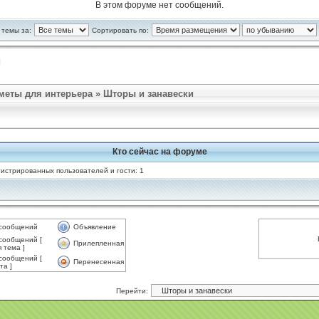
В этом форуме нет сообщений.
 темы за:
Сортировать по:
]
меты для интерьера
»
Шторы и занавески
Кто сейчас на форуме
истрированных пользователей и гости: 1
 сообщений
Объявление
сообщений [
Прилепленная
 тема ]
сообщений [
Перенесенная
та ]
Перейти: