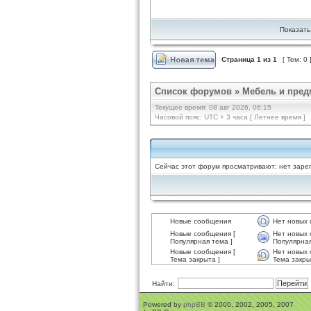
Показать
Страница
1
из
1
[ Тем: 0 
Список форумов
»
Мебель и пред
Текущее время: 08 авг 2026, 06:15
Часовой пояс: UTC + 3 часа [ Летнее время ]
Сейчас этот форум просматривают: нет зарег
Новые сообщения
Нет новых
Новые сообщения [
Нет новых 
Популярная тема ]
Популярная
Новые сообщения [
Нет новых 
Тема закрыта ]
Тема закры
Найти:
Powered by
phpBB
© 2000, 2002, 2005, 2007