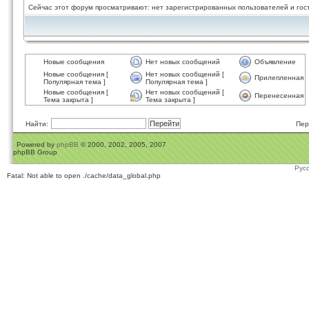
Сейчас этот форум просматривают: нет зарегистрированных пользователей и гост
Новые сообщения
Нет новых сообщений
Объявление
Новые сообщения [
Нет новых сообщений [
Прилепленная
Популярная тема ]
Популярная тема ]
Новые сообщения [
Нет новых сообщений [
Перенесенная
Тема закрыта ]
Тема закрыта ]
Найти:
Пер
Powered by
phpBB
© 2000, 2002, 2005, 2007
phpBB Group
Рус
Fatal: Not able to open ./cache/data_global.php