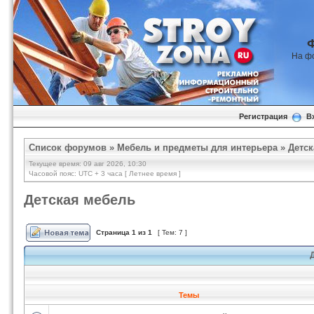
На ф
Регистрация
В
Список форумов
»
Мебель и предметы для интерьера
»
Детск
Текущее время: 09 авг 2026, 10:30
Часовой пояс: UTC + 3 часа [ Летнее время ]
Детская мебель
Страница
1
из
1
[ Тем: 7 ]
Темы