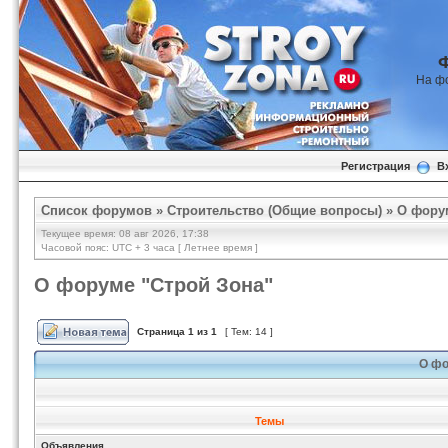
На ф
Регистрация
В
Список форумов
»
Строительство (Общие вопросы)
»
О фору
Текущее время: 08 авг 2026, 17:38
Часовой пояс: UTC + 3 часа [ Летнее время ]
О форуме "Строй Зона"
Страница
1
из
1
[ Тем: 14 ]
О фо
Темы
Объявления