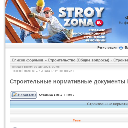
На ф
Регистрация
В
Список форумов
»
Строительство (Общие вопросы)
»
Строит
Текущее время: 07 авг 2026, 00:06
Часовой пояс: UTC + 3 часа [ Летнее время ]
Строительные нормативные документы 
Страница
1
из
1
[ Тем: 7 ]
Строительные нормати
Темы