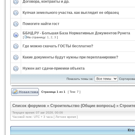
Договора, контракты и др.
Купчая земельного участка. как выглядит ее образец
Помогите найти гост
ББНД.РУ - Большая База Нормативных Документов Рунета
[
На страницу:
1
,
2
,
3
]
Где можно скачать ГОСТЫ бесплатно?
Какие документы будут нужны при перепланировке?
Нужен акт сдачи-приемки объекта
Показать темы за:
Сортироват
Страница
1
из
1
[ Тем: 7 ]
Список форумов
»
Строительство (Общие вопросы)
»
Строит
Текущее время: 07 авг 2026, 00:06
Часовой пояс: UTC + 3 часа [ Летнее время ]
Кто