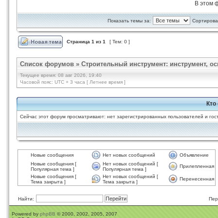
В этом 
Показать темы за:
Сортироват
Страница
1
из
1
[ Тем: 0 ]
Список форумов
»
Строительный инструмент: инструмент, ос
Текущее время: 08 авг 2026, 19:40
Часовой пояс: UTC + 3 часа [ Летнее время ]
Кто
Сейчас этот форум просматривают: нет зарегистрированных пользователей и гост
Новые сообщения
Нет новых сообщений
Объявление
Новые сообщения [
Нет новых сообщений [
Прилепленная
Популярная тема ]
Популярная тема ]
Новые сообщения [
Нет новых сообщений [
Перенесенная
Тема закрыта ]
Тема закрыта ]
Найти:
Пер
Powered by
phpBB
© 2000, 2002, 2005, 2007