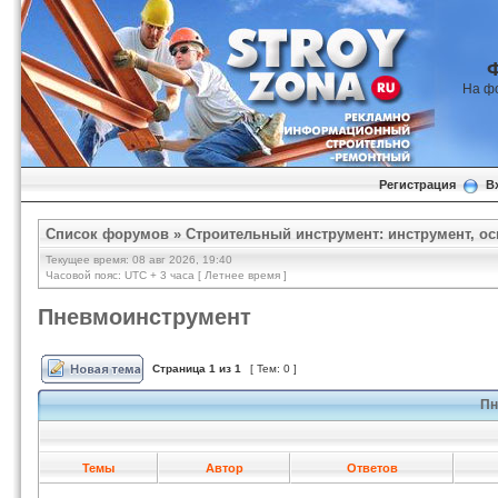
На ф
Регистрация
В
Список форумов
»
Строительный инструмент: инструмент, ос
Текущее время: 08 авг 2026, 19:40
Часовой пояс: UTC + 3 часа [ Летнее время ]
Пневмоинструмент
Страница
1
из
1
[ Тем: 0 ]
Пн
Темы
Автор
Ответов