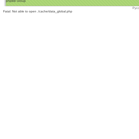
phpBB Group
Рус
Fatal: Not able to open ./cache/data_global.php