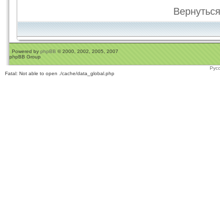
Вернуться
Powered by
phpBB
© 2000, 2002, 2005, 2007
phpBB Group
Рус
Fatal: Not able to open ./cache/data_global.php