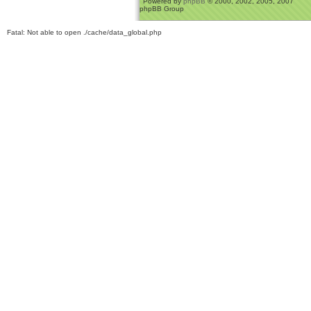
Powered by
phpBB
© 2000, 2002, 2005, 2007
phpBB Group
Fatal: Not able to open ./cache/data_global.php