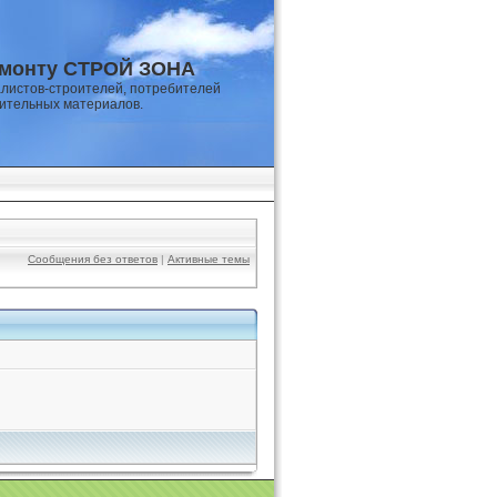
емонту СТРОЙ ЗОНА
листов-строителей, потребителей
оительных материалов.
Сообщения без ответов
|
Активные темы