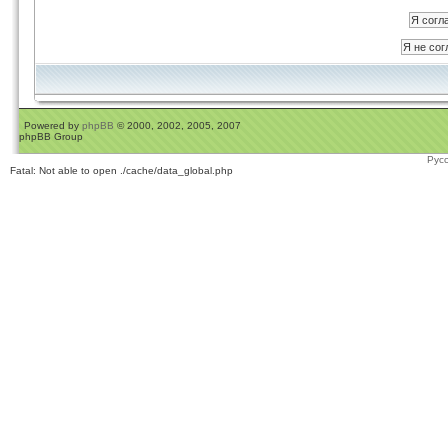
Powered by
phpBB
© 2000, 2002, 2005, 2007
phpBB Group
Рус
Fatal: Not able to open ./cache/data_global.php