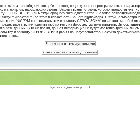
не размещать сообщения оскорбительного, нецензурного, порнографического характера
чих материалов, нарушаюших законы Вашей страны, страны, которая предоставляет ус
нту СТРОЙ ЗОНА”, или международного законодательства. В случае размещения под
аккаунт и поставить об этом в известность Вашего провайдера. С этой целью сохран
инистрация “ФОРУМ по строительству и ремонту СТРОЙ ЗОНА” оставляет за собой пра
 редактировать, или удалить любую тему на форуме. Как пользователь, Вы соглашаете
 в базе данных. В то же время, данная информация не будет доступна третьим лицам
льству и ремонту СТРОЙ ЗОНА” и phpBB не несут ответственности за действия хакер
твие взлома.
Русская поддержка phpBB