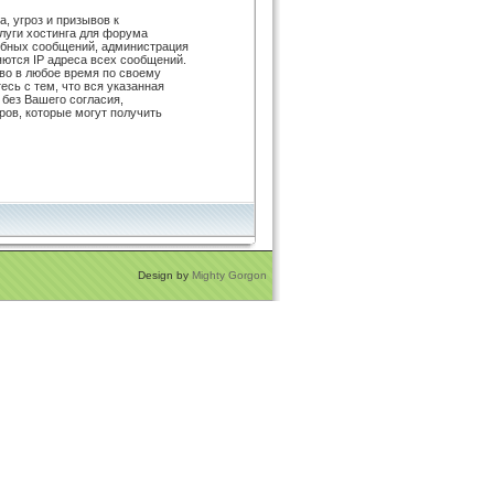
, угроз и призывов к
луги хостинга для форума
обных сообщений, администрация
яются IP адреса всех сообщений.
во в любое время по своему
сь с тем, что вся указанная
 без Вашего согласия,
ов, которые могут получить
Design by
Mighty Gorgon