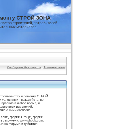
емонту СТРОЙ ЗОНА
листов-строителей, потребителей
оительных материалов.
Сообщения без ответов
|
Активные темы
строительству и ремонту СТРОЙ
и условиями - пожалуйста, не
 правила в любое время, и
курсе всех изменений.
ше с ними согласие.
com”, “phpBB Group”, “phpBB
ть загружен с
www.phpbb.com
.
ые на форуме и действия