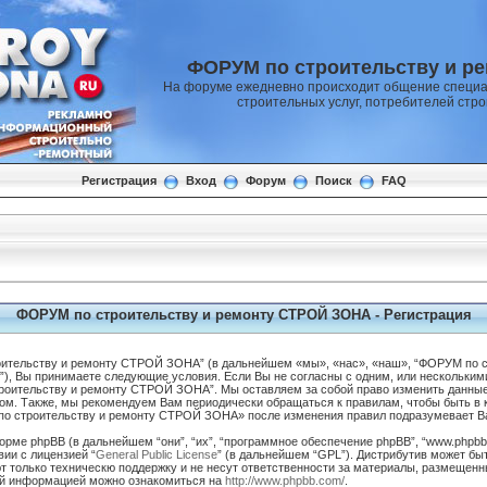
ФОРУМ по строительству и р
На форуме ежедневно происходит общение специа
строительных услуг, потребителей стр
Регистрация
Вход
Форум
Поиск
FAQ
ФОРУМ по строительству и ремонту СТРОЙ ЗОНА - Регистрация
ительству и ремонту СТРОЙ ЗОНА” (в дальнейшем «мы», «нас», «наш», “ФОРУМ по 
rum”), Вы принимаете следующие условия. Если Вы не согласны с одним, или нескольким
роительству и ремонту СТРОЙ ЗОНА”. Мы оставляем за собой право изменить данные
ом. Также, мы рекомендуем Вам периодически обращаться к правилам, чтобы быть в 
 строительству и ремонту СТРОЙ ЗОНА» после изменения правил подразумевает Ва
ме phpBB (в дальнейшем “они”, “их”, “программное обеспечение phpBB”, “www.phpbb.
ии с лицензией “
General Public License
” (в дальнейшем “GPL”). Дистрибутив может бы
 только техническю поддержку и не несут ответственности за материалы, размещенн
ой информацией можно ознакомиться на
http://www.phpbb.com/
.