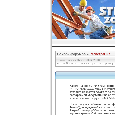
Список форумов
»
Регистрация
Текущее время: 07 авг 2026, 23:04
Часовой пояс: UTC + 3 часа [ Летнее время ]
Заходя на форум “ФОРУМ по стро
ЗОНА”, “http://www.stroy-z.ru/fo
заходите на форум “ФОРУМ по ст
постараемся уведомить Вас об эт
Использование форума «ФОРУМ по
Наши форумы работают на платфор
Teams”), выпущенной в соответств
Разработчики phpBB осуществляют
администрации. С более детальн