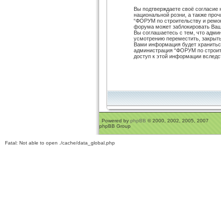
Вы подтверждаете своё согласие 
национальной розни, а также про
“ФОРУМ по строительству и ремо
форума может заблокировать Ваш 
Вы соглашаетесь с тем, что адм
усмотрению переместить, закрыть,
Вами информация будет храниться
администрация “ФОРУМ по строите
доступ к этой информации вследс
Powered by
phpBB
© 2000, 2002, 2005, 2007
phpBB Group
Fatal: Not able to open ./cache/data_global.php