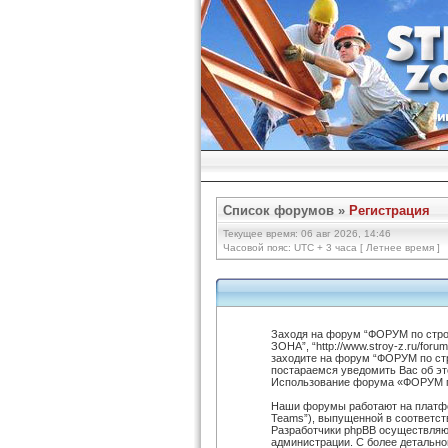
Список форумов
»
Регистрация
Текущее время: 06 авг 2026, 14:46
Часовой пояс: UTC + 3 часа [ Летнее время ]
Заходя на форум “ФОРУМ по стро
ЗОНА”, “http://www.stroy-z.ru/fo
заходите на форум “ФОРУМ по ст
постараемся уведомить Вас об эт
Использование форума «ФОРУМ по
Наши форумы работают на платфор
Teams”), выпущенной в соответств
Разработчики phpBB осуществляют
администрации. С более детальн