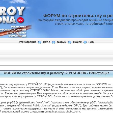
ФОРУМ по строительству и р
На форуме ежедневно происходит общение специа
строительных услуг, потребителей стр
Регистрация
Вход
Форум
Поиск
FAQ
ФОРУМ по строительству и ремонту СТРОЙ ЗОНА - Регистрация
ительству и ремонту СТРОЙ ЗОНА” (в дальнейшем «мы», «нас», «наш», “ФОРУМ по 
rum”), Вы принимаете следующие условия. Если Вы не согласны с одним, или нескольким
роительству и ремонту СТРОЙ ЗОНА”. Мы оставляем за собой право изменить данные
ом. Также, мы рекомендуем Вам периодически обращаться к правилам, чтобы быть в 
 строительству и ремонту СТРОЙ ЗОНА» после изменения правил подразумевает Ва
ме phpBB (в дальнейшем “они”, “их”, “программное обеспечение phpBB”, “www.phpbb.
ии с лицензией “
General Public License
” (в дальнейшем “GPL”). Дистрибутив может бы
 только техническю поддержку и не несут ответственности за материалы, размещенн
ой информацией можно ознакомиться на
http://www.phpbb.com/
.