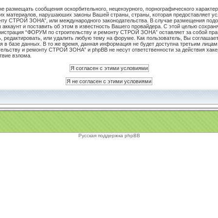
не размещать сообщения оскорбительного, нецензурного, порнографического характера
чих материалов, нарушаюших законы Вашей страны, страны, которая предоставляет ус
нту СТРОЙ ЗОНА”, или международного законодательства. В случае размещения под
аккаунт и поставить об этом в известность Вашего провайдера. С этой целью сохран
инистрация “ФОРУМ по строительству и ремонту СТРОЙ ЗОНА” оставляет за собой пра
 редактировать, или удалить любую тему на форуме. Как пользователь, Вы соглашаете
 в базе данных. В то же время, данная информация не будет доступна третьим лицам
льству и ремонту СТРОЙ ЗОНА” и phpBB не несут ответственности за действия хакер
твие взлома.
Русская поддержка phpBB