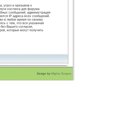
, угроз и призывов к
луги хостинга для форума
обных сообщений, администрация
яются IP адреса всех сообщений.
во в любое время по своему
сь с тем, что вся указанная
 без Вашего согласия,
ов, которые могут получить
Design by
Mighty Gorgon