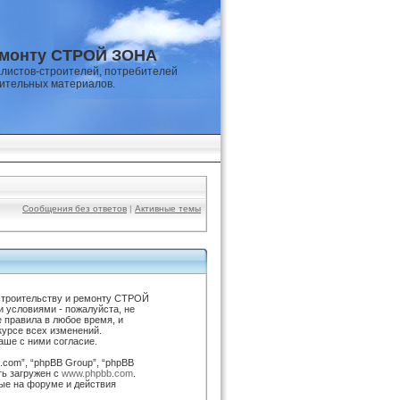
емонту СТРОЙ ЗОНА
листов-строителей, потребителей
оительных материалов.
Сообщения без ответов
|
Активные темы
строительству и ремонту СТРОЙ
и условиями - пожалуйста, не
 правила в любое время, и
курсе всех изменений.
ше с ними согласие.
com”, “phpBB Group”, “phpBB
ть загружен с
www.phpbb.com
.
ые на форуме и действия