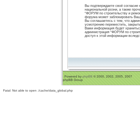
Вы подтверждаете своё согласие 
национальной розни, а также про
“ФОРУМ по строительству и ремо
форума может заблокировать Ваш 
Вы соглашаетесь с тем, что адм
усмотрению переместить, закрыть,
Вами информация будет храниться
администрация “ФОРУМ по строите
доступ к этой информации вследс
Powered by
phpBB
© 2000, 2002, 2005, 2007
phpBB Group
Fatal: Not able to open ./cache/data_global.php