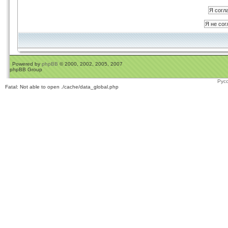
Powered by
phpBB
© 2000, 2002, 2005, 2007
phpBB Group
Рус
Fatal: Not able to open ./cache/data_global.php