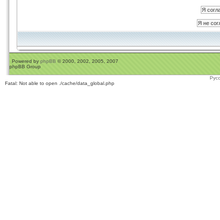
Powered by
phpBB
© 2000, 2002, 2005, 2007
phpBB Group
Рус
Fatal: Not able to open ./cache/data_global.php