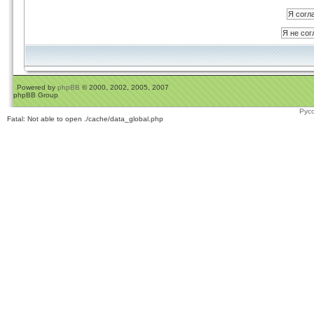
Powered by
phpBB
© 2000, 2002, 2005, 2007
phpBB Group
Рус
Fatal: Not able to open ./cache/data_global.php