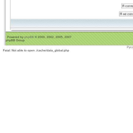
Powered by
phpBB
© 2000, 2002, 2005, 2007
phpBB Group
Рус
Fatal: Not able to open ./cache/data_global.php