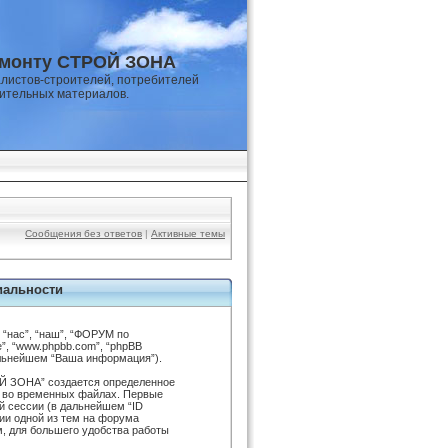
емонту СТРОЙ ЗОНА
листов-строителей, потребителей
оительных материалов.
Сообщения без ответов
|
Активные темы
иальности
“нас”, “наш”, “ФОРУМ по
e”, “www.phpbb.com”, “phpBB
альнейшем “Ваша информация”).
Й ЗОНА” создается определенное
я во временных файлах. Первые
й сессии (в дальнейшем “ID
ии одной из тем на форума
, для большего удобства работы