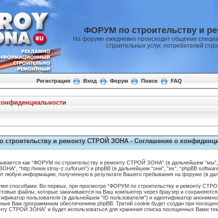
ФОРУМ по строительству и р
На форуме ежедневно происходит общение специа
строительных услуг, потребителей стр
Регистрация
Вход
Форум
Поиск
FAQ
конфиденциальности
 строительству и ремонту СТРОЙ ЗОНА - Соглашение о конфиденц
сывается как “ФОРУМ по строительству и ремонту СТРОЙ ЗОНА” (в дальнейшем “мы”, 
А”, “http://www.stroy-z.ru/forum”) и phpBB (в дальнейшем “они”, “их”, “phpBB softwar
уют любую информацию, полученную в результате Вашего пребывания на форуме (в д
мя способами. Во-первых, при просмотре “ФОРУМ по строительству и ремонту СТРО
кстовые файлы, которые закачиваются на Ваш компьютер через браузер и сохраняютс
нтификатор пользователя (в дальнейшем “ID пользователя”) и идентификатор анонимно
нные Вам программным обеспечением phpBB. Третий cookie будет создан при посещен
нту СТРОЙ ЗОНА” и будет использоваться для хранения списка посещенных Вами тем