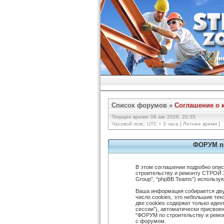
Список форумов
»
Соглашение о 
Текущее время: 08 авг 2026, 20:35
Часовой пояс: UTC + 3 часа [ Летнее время ]
ФОРУМ по
В этом соглашении подробно опи
строительству и ремонту СТРОЙ ЗОН
Group”, “phpBB Teams”) использ
Ваша информация собирается дву
число cookies, это небольшие те
две cookies содержат только иде
сессии”), автоматически присвое
“ФОРУМ по строительству и ремо
с форумом.