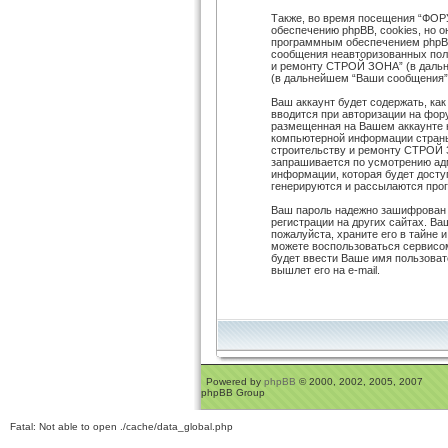
Также, во время посещения “ФОР
обеспечению phpBB, cookies, но о
программным обеспечением phpBB
сообщения неавторизованных пол
и ремонту СТРОЙ ЗОНА” (в дальн
(в дальнейшем “Ваши сообщения”
Ваш аккаунт будет содержать, ка
вводится при авторизации на фор
размещенная на Вашем аккаунте 
компьютерной информации страны
строительству и ремонту СТРОЙ З
запрашивается по усмотрению ад
информации, которая будет досту
генерируются и рассылаются про
Ваш пароль надежно зашифрован (
регистрации на других сайтах. В
пожалуйста, храните его в тайне 
можете воспользоваться сервисо
будет ввести Ваше имя пользоват
вышлет его на e-mail.
Powered by
phpBB
© 2000, 2002, 2005, 2007
phpBB Group
Fatal: Not able to open ./cache/data_global.php