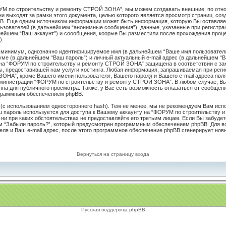
УМ по строительству и ремонту СТРОЙ ЗОНА”, мы можем создавать внешние, по от
ни выходят за рамки этого документа, целью которого является просмотр страниц, со
. Еще одним источником информации может быть информация, которую Вы оставляет
ьзователей (в дальнейшем “анонимные сообщения”), данные, указанные при регистра
ейшем “Ваш аккаунт”) и соообщения, коорые Вы разместили после прохождения проце
).
к минимум, однозначно идентифицируемое имя (в дальнейшем “Ваше имя пользователя
уме (в дальнейшем “Ваш пароль”) и личный актуальный e-mail адрес (в дальнейшем “В
на “ФОРУМ по строительству и ремонту СТРОЙ ЗОНА” защищена в соответствии с за
, предоставившей нам услуги хостинга. Любая информация, запрашиваемая при реги
ОНА”, кроме Вашего имени пользователя, Вашего пароля и Вашего e-mail адреса явл
министрации “ФОРУМ по строительству и ремонту СТРОЙ ЗОНА”. В любом случае, Вы
пна для публичного просмотра. Также, у Вас есть возможность отказаться от сообщен
граммным обеспечением phpBB.
с использованием одностороннего hash). Тем не менее, мы не рекомендуем Вам испо
аш пароль используется для доступа к Вашему аккаунту на “ФОРУМ по строительству
и ни при каких обстоятельствах не предоставляйте его третьим лицам. Если Вы забудет
м “Забыли пароль?”, который предусмотрен программным обеспечением phpBB. Для в
еля и Ваш e-mail адрес, после этого программное обеспечение phpBB сгенерирует нов
Вернуться на страницу входа
Русская поддержка phpBB