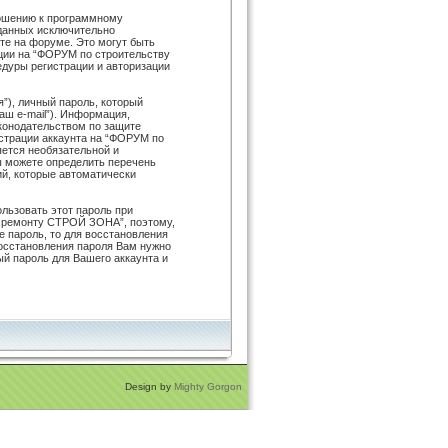
ношению к программному
зданных исключительно
е на форуме. Это могут быть
ции на “ФОРУМ по строительству
дуры регистрации и авторизации
”), личный пароль, который
аш e-mail”). Информация,
конодательством по защите
страции аккаунта на “ФОРУМ по
яется необязательной и
 можете определить перечень
ий, которые автоматически
льзовать этот пароль при
 и ремонту СТРОЙ ЗОНА”, поэтому,
е пароль, то для восстановления
осстановления пароля Вам нужно
ый пароль для Вашего аккаунта и
Design by
Mighty Gorgon