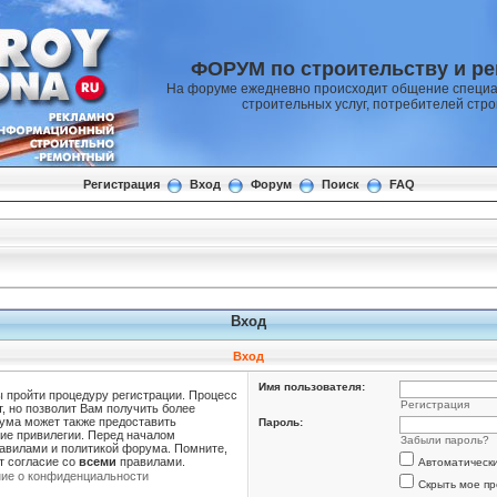
ФОРУМ по строительству и р
На форуме ежедневно происходит общение специа
строительных услуг, потребителей стр
Регистрация
Вход
Форум
Поиск
FAQ
Вход
Вход
Имя пользователя:
ы пройти процедуру регистрации. Процесс
Регистрация
т, но позволит Вам получить более
ума может также предоставить
Пароль:
ие привилегии. Перед началом
Забыли пароль?
равилами и политикой форума. Помните,
т согласие со
всеми
правилами.
Автоматическ
ие о конфиденциальности
Скрыть мое пр