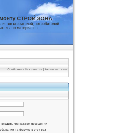
емонту СТРОЙ ЗОНА
листов-строителей, потребителей
оительных материалов.
Сообщения без ответов
|
Активные темы
и входить при каждом посещении
ебывание на форуме в этот раз