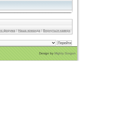
ies форума
|
Наша команда
|
Вернуться наверх
Design by
Mighty Gorgon