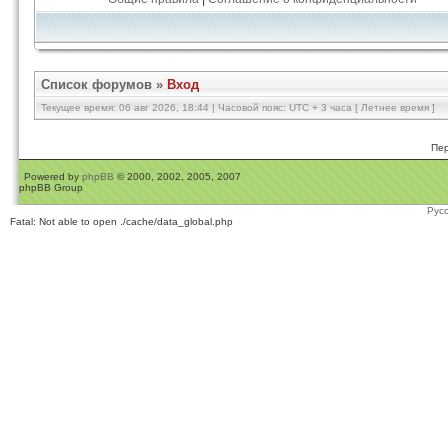
Список форумов
»
Вход
Текущее время: 06 авг 2026, 18:44 | Часовой пояс: UTC + 3 часа [ Летнее время ]
Пер
Powered by
phpBB
© 2000, 2002, 2005, 2007
phpBB Group
Рус
Fatal: Not able to open ./cache/data_global.php