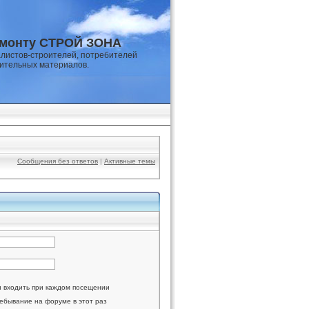
емонту СТРОЙ ЗОНА
листов-строителей, потребителей
оительных материалов.
Сообщения без ответов
|
Активные темы
и входить при каждом посещении
ебывание на форуме в этот раз