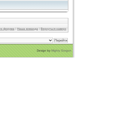
ies форума
|
Наша команда
|
Вернуться наверх
Design by
Mighty Gorgon