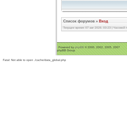
Список форумов
»
Вход
Текущее время: 07 авг 2026, 03:23 | Часовой п
Powered by
phpBB
© 2000, 2002, 2005, 2007
phpBB Group
Fatal: Not able to open ./cache/data_global.php