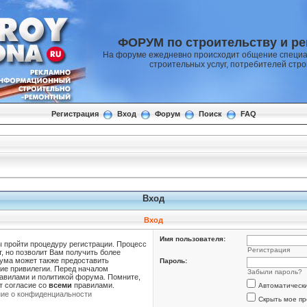
ФОРУМ по строительству и р
На форуме ежедневно происходит общение специа
строительных услуг, потребителей стр
Регистрация
Вход
Форум
Поиск
FAQ
Вход
Вход
Имя пользователя:
ы пройти процедуру регистрации. Процесс
Регистрация
т, но позволит Вам получить более
ума может также предоставить
Пароль:
ие привилегии. Перед началом
Забыли пароль?
равилами и политикой форума. Помните,
т согласие со
всеми
правилами.
Автоматическ
ие о конфиденциальности
Скрыть мое пр