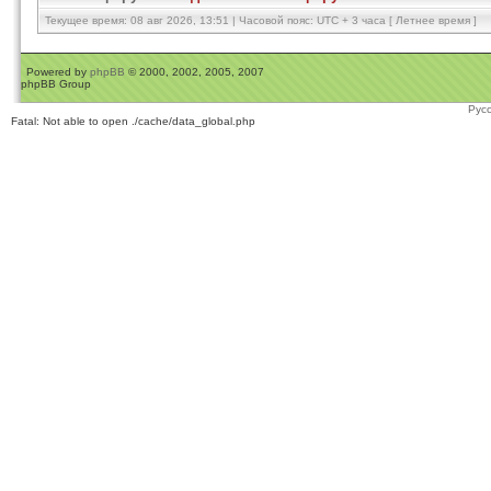
Текущее время: 08 авг 2026, 13:51 | Часовой пояс: UTC + 3 часа [ Летнее время ]
Powered by
phpBB
© 2000, 2002, 2005, 2007
phpBB Group
Рус
Fatal: Not able to open ./cache/data_global.php