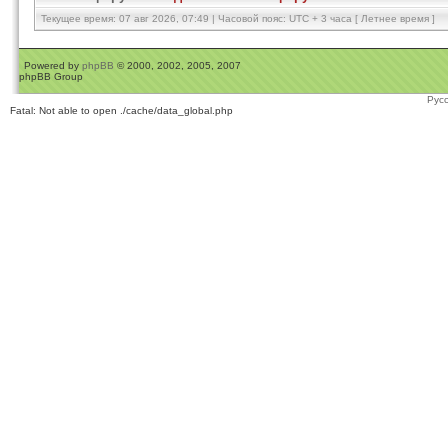
Текущее время: 07 авг 2026, 07:49 | Часовой пояс: UTC + 3 часа [ Летнее время ]
Powered by
phpBB
© 2000, 2002, 2005, 2007
phpBB Group
Рус
Fatal: Not able to open ./cache/data_global.php