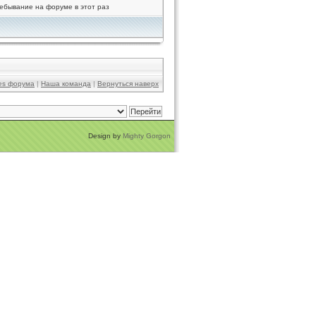
ебывание на форуме в этот раз
ies форума
|
Наша команда
|
Вернуться наверх
Design by
Mighty Gorgon