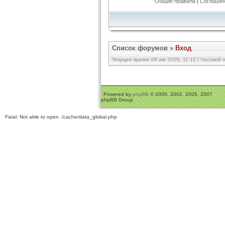
Общие правила
|
Соглашен
Список форумов
»
Вход
Текущее время: 08 авг 2026, 11:12 | Часовой п
Powered by
phpBB
© 2000, 2002, 2005, 2007
phpBB Group
Fatal: Not able to open ./cache/data_global.php