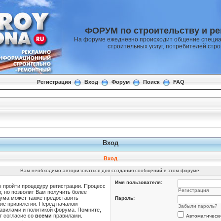
ФОРУМ по строительству и р
На форуме ежедневно происходит общение специа
строительных услуг, потребителей стр
Регистрация
Вход
Форум
Поиск
FAQ
Вход
Вход
Вам необходимо авторизоваться для создания сообщений в этом форуме.
Имя пользователя:
ы пройти процедуру регистрации. Процесс
Регистрация
т, но позволит Вам получить более
ума может также предоставить
Пароль:
ие привилегии. Перед началом
Забыли пароль?
равилами и политикой форума. Помните,
т согласие со
всеми
правилами.
Автоматическ