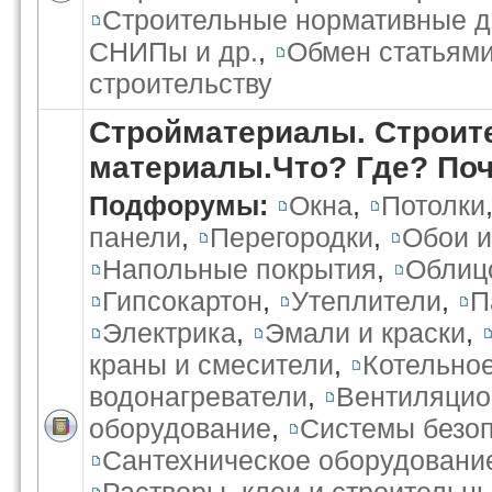
Строительные нормативные 
СНИПы и др.
,
Обмен статьями
строительству
Стройматериалы. Строит
материалы.Что? Где? По
Подфорумы:
Окна
,
Потолки
панели
,
Перегородки
,
Обои и
Напольные покрытия
,
Облиц
Гипсокартон
,
Утеплители
,
П
Электрика
,
Эмали и краски
,
краны и смесители
,
Котельно
водонагреватели
,
Вентиляцио
оборудование
,
Системы безо
Сантехническое оборудовани