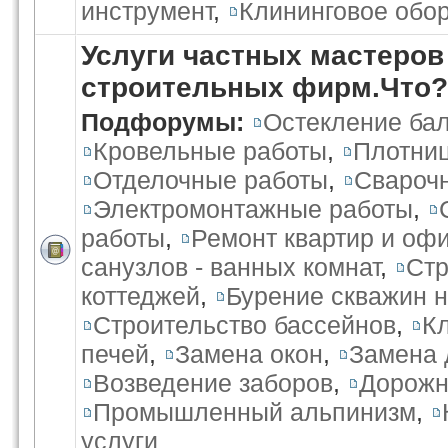
инструмент
,
Клининговое обо
Услуги частных мастеров
строительных фирм.Что?
Подфорумы:
Остекление бал
Кровельные работы
,
Плотниц
Отделочные работы
,
Свароч
Электромонтажные работы
,
работы
,
Ремонт квартир и оф
санузлов - ванных комнат
,
Стр
коттеджей
,
Бурение скважин н
Строительство бассейнов
,
К
печей
,
Замена окон
,
Замена 
Возведение заборов
,
Дорожн
Промышленный альпинизм
,
услуги