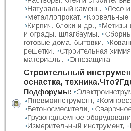
Растворы, клеи и строительн
Натуральный камень
,
Лесо 
Металлопрокат
,
Кровельные
Кирпич, блоки и др.
,
Метизы 
и ограды, шлагбаумы
,
Сборны
готовые дома, бытовки
,
Кован
решетки
,
Строительная химия
материалы
,
Огнезащита
Строительный инструмент
оснастка, техника.Что?Г
Подфорумы:
Электроинстру
Пневмоинструмент
,
Компрес
Бетоносмесители
,
Сварочное
Грузоподъемное оборудовани
Измерительный инструмент
,