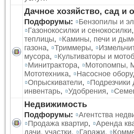
Дачное хозяйство, сад и 
Подфорумы:
Бензопилы и э
Газонокосилки и сенокосилки
теплицы
,
Камины, печи и ды
газона
,
Триммеры
,
Измельчи
мусора
,
Культиваторы и мото
Минитрактора
,
Мотопомпы, 
Мототехника
,
Насосное обору
Опрыскиватели
,
Подрезчики 
инвентарь
,
Удобрения
,
Семе
Недвижимость
Подфорумы:
Агентства нед
Продажа квартир
,
Аренда кв
дачи, участки
,
Гаражи
,
Комме