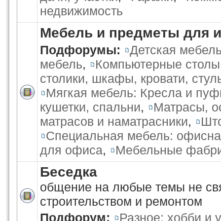
недвижимость
Мебель и предметы для 
Подфорумы:
Детская мебел
мебель
,
Компьютерные столы
столики, шкафы, кровати, стул
Мягкая мебель: Кресла и пуф
кушетки, спальни
,
Матрасы, о
матрасов и наматрасники
,
Што
Специальная мебель: офисна
для офиса
,
Мебельные фабри
Беседка
общение на любые темы не св
строительством и ремонтом
Подфорум:
Разное: хобби и 