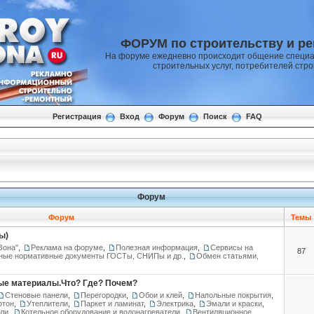
ФОРУМ по строительству и р
На форуме ежедневно происходит общение специа
строительных услуг, потребителей стр
Регистрация
Вход
Форум
Поиск
FAQ
Форум
Форум
Темы
ы)
Зона"
,
Реклама на форуме
,
Полезная информация
,
Сервисы на
87
ные нормативные документы ГОСТы, СНИПы и др.
,
Обмен статьями,
ые материалы.Что? Где? Почем?
Стеновые панели
,
Перегородки
,
Обои и клей
,
Напольные покрытия
,
ртон
,
Утеплители
,
Паркет и ламинат
,
Электрика
,
Эмали и краски
,
ели
,
Котельное оборудование и водонагреватели
,
Вентиляционное