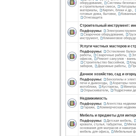
оборудование
,
Системы безопас
и строительные смеси
,
Натураль
материалы
,
Кирпич, блоки и др.
,
готовые дома, бытовки
,
Кованные
Огнезащита
Строительный инструмент: ин
Подфорумы:
Электроинструмен
Сварочное оборудование
,
Груз
инструмент
,
Клининговое оборуд
Услуги частных мастеров и с
Подфорумы:
Остекление балко
работы
,
Сварочные работы
,
Эл
офисов
,
Ремонт санузлов - ванн
Строительство бассейнов
,
Кла
заборов
,
Дорожные работы
,
Пр
Дачное хозяйство, сад и огоро
Подфорумы:
Бензопилы и элек
печи и дымоходы
,
Аэраторы газо
мотоблоки
,
Кусторезы
,
Минитр
Опрыскиватели
,
Подрезчики д
Недвижимость
Подфорумы:
Агентства недвиж
Гаражи
,
Коммерческая недвиж
Мебель и предметы для интер
Подфорумы:
Детская мебель
,
кровати, стулья, табуретки
,
Мягка
основания для матрасов и наматра
мебель для офиса
,
Мебельные фа