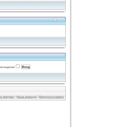
 посещении
ies форума
|
Наша команда
|
Вернуться наверх