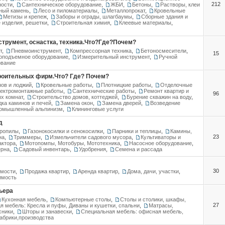
212
ности
,
Сантехническое оборудование
,
ЖБИ
,
Бетоны
,
Растворы, клеи
ный камень
,
Лесо и пиломатериалы
,
Металлопрокат
,
Кровельные
Метизы и крепеж
,
Заборы и ограды, шлагбаумы
,
Сборные здания и
 изделия, решетки
,
Строительная химия
,
Клеевые материалы
,
струмент, оснастка, техника.Что?Где?Почем?
т
,
Пневмоинструмент
,
Компрессорная техника
,
Бетоносмесители
,
15
оподъемное оборудование
,
Измерительный инструмент
,
Ручной
ование
троительных фирм.Что? Где? Почем?
нов и лоджий
,
Кровельные работы
,
Плотницкие работы
,
Отделочные
ектромонтажные работы
,
Сантехнические работы
,
Ремонт квартир и
96
ых комнат
,
Строительство домов, коттеджей
,
Бурение скважин на воду
,
дка каминов и печей
,
Замена окон
,
Замена дверей
,
Возведение
омышленный альпинизм
,
Клининговые услуги
д
тропилы
,
Газонокосилки и сенокосилки
,
Парники и теплицы
,
Камины,
23
на
,
Триммеры
,
Измельчители садового мусора
,
Культиваторы и
актора
,
Мотопомпы, Мотобуры, Мототехника
,
Насосное оборудование
,
ерна
,
Садовый инвентарь
,
Удобрения
,
Семена и рассада
30
имости
,
Продажа квартир
,
Аренда квартир
,
Дома, дачи, участки
,
имость
ьера
Кухонная мебель
,
Компьютерные столы
,
Столы и столики, шкафы,
27
я мебель: Кресла и пуфы, Диваны и кушетки, спальни
,
Матрасы,
сники
,
Шторы и занавески
,
Специальная мебель: офисная мебель,
брики,производства