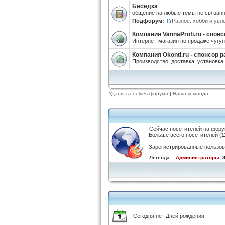
Беседка
общение на любые темы не связанн
Подфорум:
Разное: хобби и увл
Компания VannaProfi.ru - спо
Интернет-магазин по продаже чугун
Компания Okonti.ru - спонсор 
Производство, доставка, установк
Удалить cookies форума
|
Наша команда
Сейчас посетителей на фор
Больше всего посетителей (
1
Зарегистрированные пользов
Легенда ::
Администраторы
,
Сегодня нет Дней рождения.