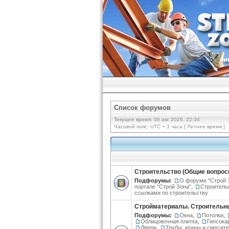
Список форумов
Текущее время: 06 авг 2026, 22:34
Часовой пояс: UTC + 3 часа [ Летнее время ]
Строительство (Общие вопрос
Подфорумы:
О форуме "Строй 
портале "Строй Зона"
,
Строитель
ссылками по строительству
Стройматериалы. Строительн
Подфорумы:
Окна
,
Потолки
,
Облицовочная плитка
,
Гипсока
Двери
,
Трубы, краны и смесит