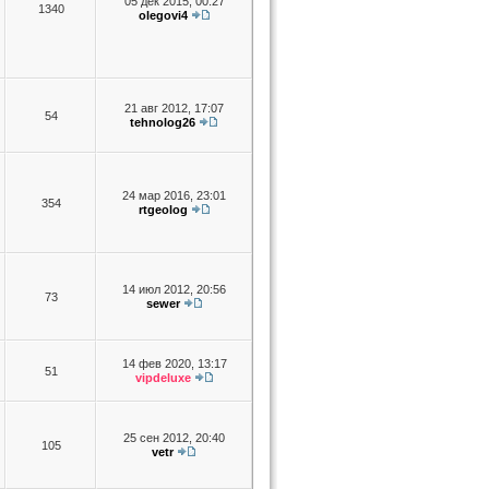
05 дек 2015, 00:27
1340
olegovi4
21 авг 2012, 17:07
54
tehnolog26
24 мар 2016, 23:01
354
rtgeolog
14 июл 2012, 20:56
73
sewer
14 фев 2020, 13:17
51
vipdeluxe
25 сен 2012, 20:40
105
vetr